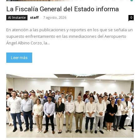
La Fiscalía General del Estado informa
staff
-
7 agosto, 2026
Al Instante
0
En atención a las publicaciones y reportes en los que se señala un
supuesto enfrentamiento en las inmediaciones del Aeropuerto
Ángel Albino Corzo, la...
Leer más