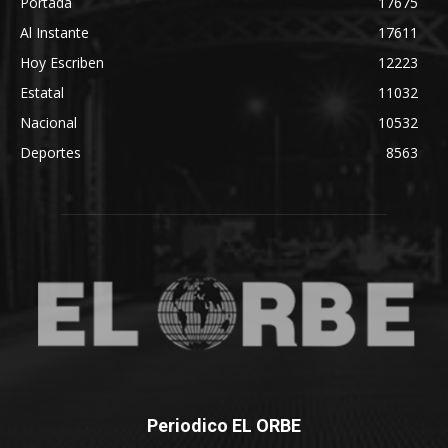
Portada
17675
Al Instante
17611
Hoy Escriben
12223
Estatal
11032
Nacional
10532
Deportes
8563
Periodico EL ORBE