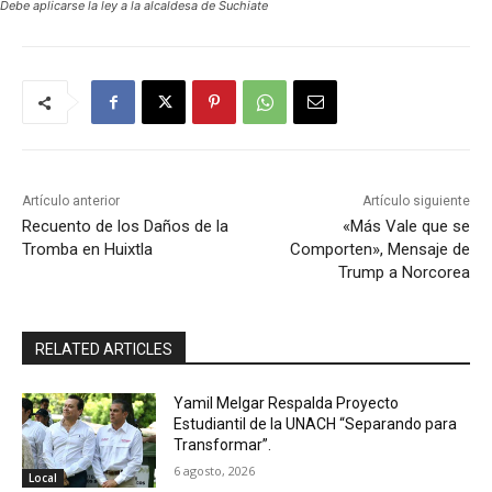
Debe aplicarse la ley a la alcaldesa de Suchiate
Artículo anterior
Artículo siguiente
Recuento de los Daños de la
«Más Vale que se
Tromba en Huixtla
Comporten», Mensaje de
Trump a Norcorea
RELATED ARTICLES
Yamil Melgar Respalda Proyecto
Estudiantil de la UNACH “Separando para
Transformar”.
6 agosto, 2026
Local