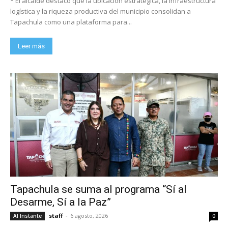
* El alcalde destacó que la ubicación estratégica, la infraestructura
logística y la riqueza productiva del municipio consolidan a
Tapachula como una plataforma para...
Leer más
Tapachula se suma al programa “Sí al
Desarme, Sí a la Paz”
staff
-
6 agosto, 2026
Al Instante
0