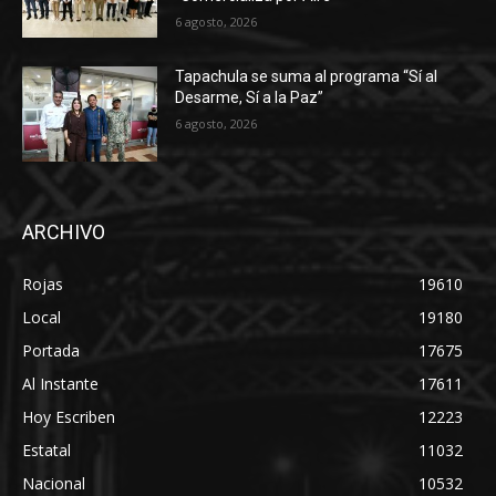
6 agosto, 2026
Tapachula se suma al programa “Sí al
Desarme, Sí a la Paz”
6 agosto, 2026
ARCHIVO
Rojas
19610
Local
19180
Portada
17675
Al Instante
17611
Hoy Escriben
12223
Estatal
11032
Nacional
10532