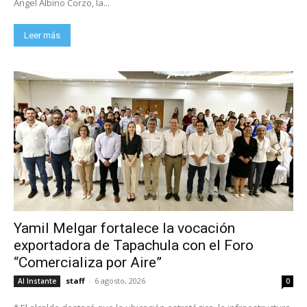
Ángel Albino Corzo, la...
Leer más
Yamil Melgar fortalece la vocación
exportadora de Tapachula con el Foro
“Comercializa por Aire”
staff
-
6 agosto, 2026
Al Instante
0