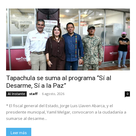
Tapachula se suma al programa “Sí al
Desarme, Sí a la Paz”
staff
-
6 agosto, 2026
Al Instante
0
* El fiscal general del Estado, Jorge Luis Llaven Abarca, y el
presidente municipal, Yamil Melgar, convocaron a la ciudadanía a
sumarse al desarme...
Leer más