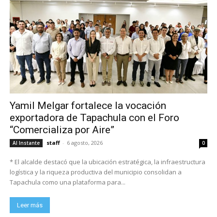
Yamil Melgar fortalece la vocación
exportadora de Tapachula con el Foro
“Comercializa por Aire”
staff
-
6 agosto, 2026
Al Instante
0
* El alcalde destacó que la ubicación estratégica, la infraestructura
logística y la riqueza productiva del municipio consolidan a
Tapachula como una plataforma para...
Leer más