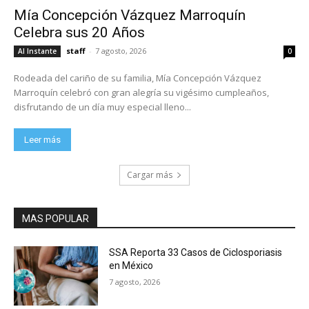
Mía Concepción Vázquez Marroquín
Celebra sus 20 Años
staff
-
7 agosto, 2026
Al Instante
0
Rodeada del cariño de su familia, Mía Concepción Vázquez
Marroquín celebró con gran alegría su vigésimo cumpleaños,
disfrutando de un día muy especial lleno...
Leer más
Cargar más
MAS POPULAR
SSA Reporta 33 Casos de Ciclosporiasis
en México
7 agosto, 2026