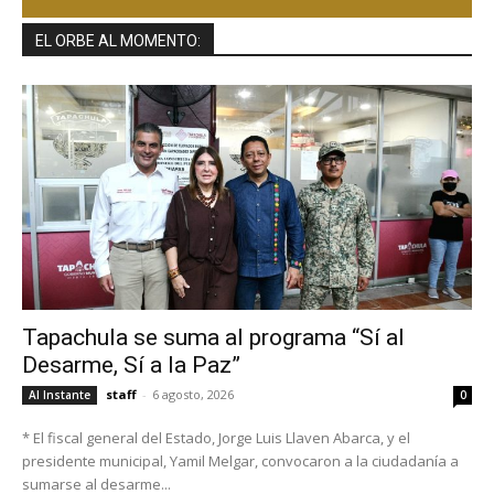
EL ORBE AL MOMENTO:
Tapachula se suma al programa “Sí al
Desarme, Sí a la Paz”
staff
-
6 agosto, 2026
Al Instante
0
* El fiscal general del Estado, Jorge Luis Llaven Abarca, y el
presidente municipal, Yamil Melgar, convocaron a la ciudadanía a
sumarse al desarme...