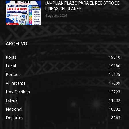
¡AMPLÍAN PLAZO PARA EL REGISTRO DE
LÍNEAS CELULARES
6 agosto, 2026
ARCHIVO
Rojas
19610
Local
19180
Portada
17675
Al Instante
17609
Hoy Escriben
12223
Estatal
11032
Nacional
10532
Deportes
8563