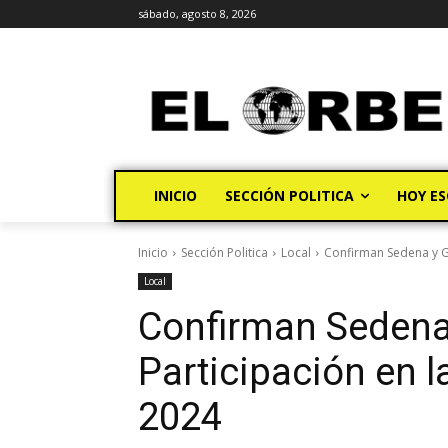
sábado, agosto 8, 2026
INICIO
SECCIÓN POLITICA
HOY ES
Inicio
Sección Politica
Local
Confirman Sedena y Gu
Local
Confirman Sedena
Participación en 
2024