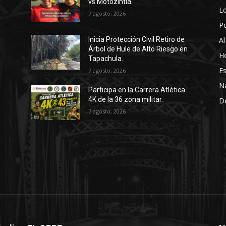
vs Motozintla.
Lo
7 agosto, 2026
P
Al
Inicia Protección Civil Retiro de
Árbol de Hule de Alto Riesgo en
Ho
Tapachula.
Es
7 agosto, 2026
N
Participa en la Carrera Atlética
4K de la 36 zona militar.
D
7 agosto, 2026