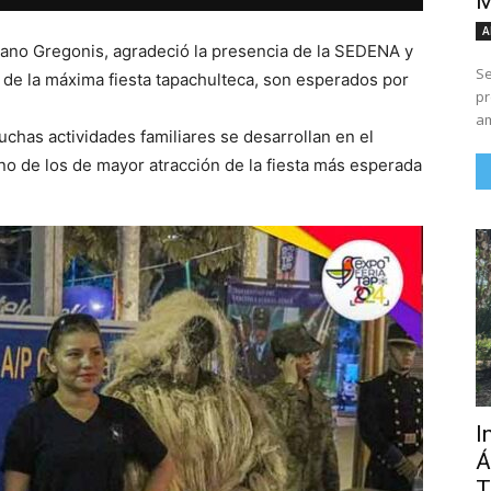
M
A
iano Gregonis, agradeció la presencia de la SEDENA y
Se
de la máxima fiesta tapachulteca, son esperados por
pr
am
uchas actividades familiares se desarrollan en el
uno de los de mayor atracción de la fiesta más esperada
I
Á
T