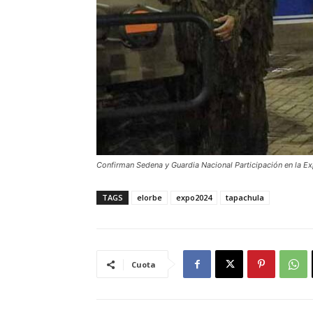
Confirman Sedena y Guardia Nacional Participación en la E
TAGS
elorbe
expo2024
tapachula
Cuota