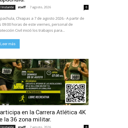
staff
-
7 agosto, 2026
l Instante
0
pachula, Chiapas a 7 de agosto 2026.- A partir de
s 09:00 horas de este viernes, personal de
otección Civil inició los trabajos para...
Leer más
articipa en la Carrera Atlética 4K
e la 36 zona militar.
staff
-
7 agosto, 2026
l Instante
0