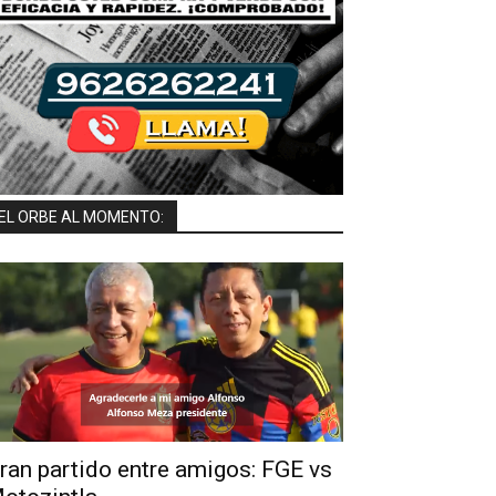
EL ORBE AL MOMENTO:
Confirman Sedena y Guardia Nacional Participaci
ran partido entre amigos: FGE vs