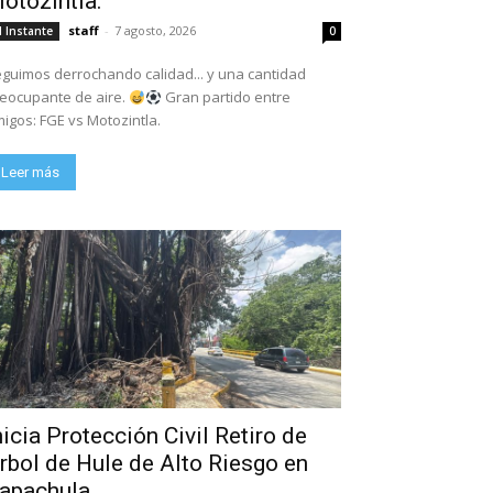
otozintla.
staff
-
7 agosto, 2026
l Instante
0
guimos derrochando calidad... y una cantidad
eocupante de aire.
Gran partido entre
igos: FGE vs Motozintla.
Leer más
nicia Protección Civil Retiro de
rbol de Hule de Alto Riesgo en
apachula.