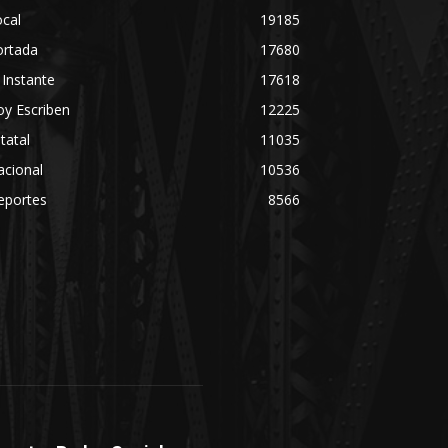
cal
19185
ortada
17680
 Instante
17618
y Escriben
12225
tatal
11035
acional
10536
eportes
8566