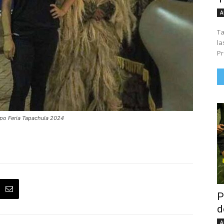
A
Ta
la
Pr
xpo Feria Tapachula 2024
P
d
A