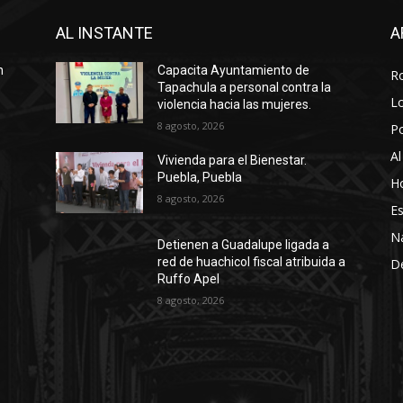
AL INSTANTE
A
n
Capacita Ayuntamiento de
R
Tapachula a personal contra la
Lo
violencia hacia las mujeres.
8 agosto, 2026
P
Al
Vivienda para el Bienestar.
Puebla, Puebla
Ho
8 agosto, 2026
Es
N
Detienen a Guadalupe ligada a
red de huachicol fiscal atribuida a
D
Ruffo Apel
8 agosto, 2026