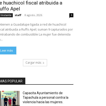
e huachicol fiscal atribuida a
uffo Apel
staff
-
8 agosto, 2026
l Instante
0
tienen a Guadalupe ligada a red de huachicol
scal atribuida a Ruffo Apel; suman 9 capturados por
ntrabando de combustible La mujer fue detenida
...
Leer más
Cargar más
MAS POPULAR
Capacita Ayuntamiento de
Tapachula a personal contra la
violencia hacia las mujeres.