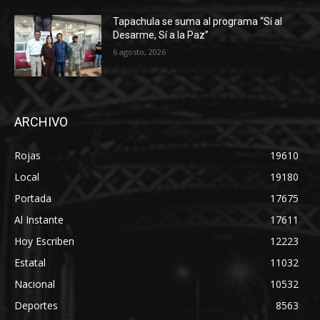
Tapachula se suma al programa “Sí al
Desarme, Sí a la Paz”
6 agosto, 2026
ARCHIVO
Rojas
19610
Local
19180
Portada
17675
Al Instante
17611
Hoy Escriben
12223
Estatal
11032
Nacional
10532
Deportes
8563