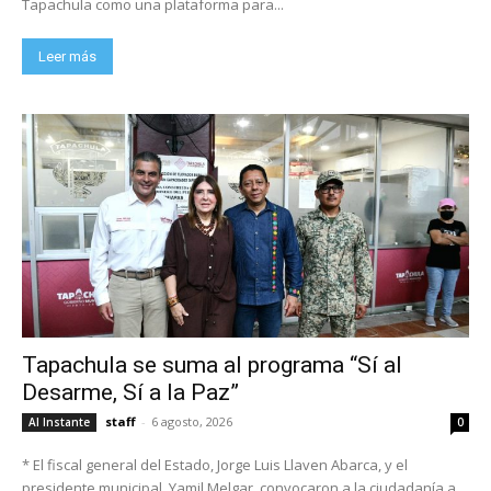
Tapachula como una plataforma para...
Leer más
Tapachula se suma al programa “Sí al
Desarme, Sí a la Paz”
staff
-
6 agosto, 2026
Al Instante
0
* El fiscal general del Estado, Jorge Luis Llaven Abarca, y el
presidente municipal, Yamil Melgar, convocaron a la ciudadanía a