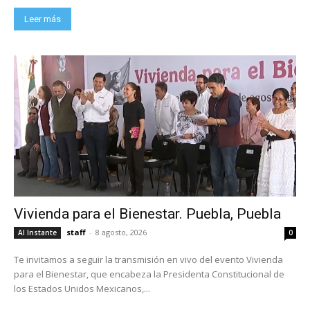
Leer más
Vivienda para el Bienestar. Puebla, Puebla
staff
-
8 agosto, 2026
Al Instante
0
Te invitamos a seguir la transmisión en vivo del evento Vivienda
para el Bienestar, que encabeza la Presidenta Constitucional de
los Estados Unidos Mexicanos,...