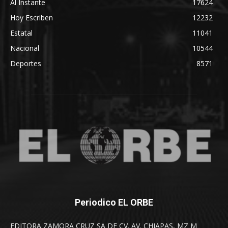
Al Instante
17624
Hoy Escriben
12232
Estatal
11041
Nacional
10544
Deportes
8571
Periodico EL ORBE
EDITORA ZAMORA CRUZ SA DE CV. AV. CHIAPAS, MZ M