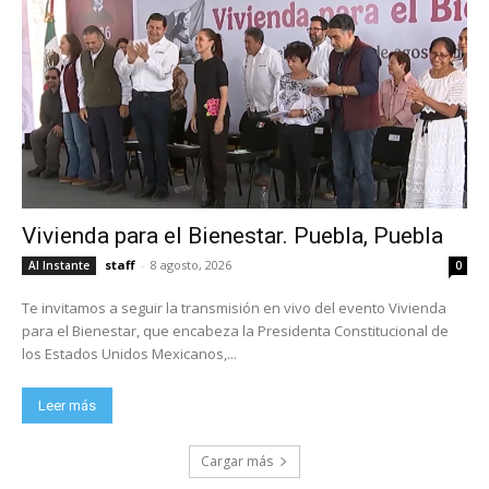
Vivienda para el Bienestar. Puebla, Puebla
staff
-
8 agosto, 2026
Al Instante
0
Te invitamos a seguir la transmisión en vivo del evento Vivienda
para el Bienestar, que encabeza la Presidenta Constitucional de
los Estados Unidos Mexicanos,...
Leer más
Cargar más