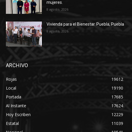
mujeres.
8 agosto, 2026
Vivienda para el Bienestar. Puebla, Puebla
8 agosto, 2026
ARCHIVO
Rojas
19612
Local
19190
Portada
17685
Al Instante
17624
Hoy Escriben
12229
Estatal
11039