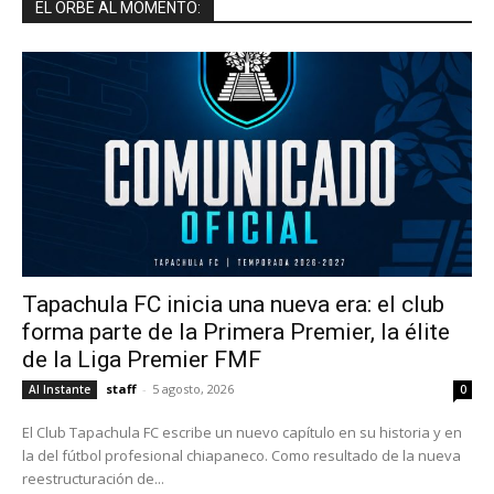
EL ORBE AL MOMENTO:
Tapachula FC inicia una nueva era: el club
forma parte de la Primera Premier, la élite
de la Liga Premier FMF
staff
-
5 agosto, 2026
Al Instante
0
El Club Tapachula FC escribe un nuevo capítulo en su historia y en
la del fútbol profesional chiapaneco. Como resultado de la nueva
reestructuración de...