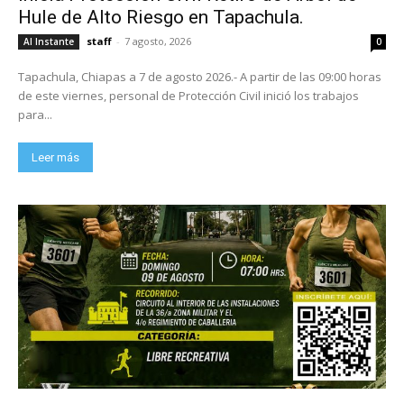
Hule de Alto Riesgo en Tapachula.
staff
-
7 agosto, 2026
Al Instante
0
Tapachula, Chiapas a 7 de agosto 2026.- A partir de las 09:00 horas
de este viernes, personal de Protección Civil inició los trabajos
para...
Leer más