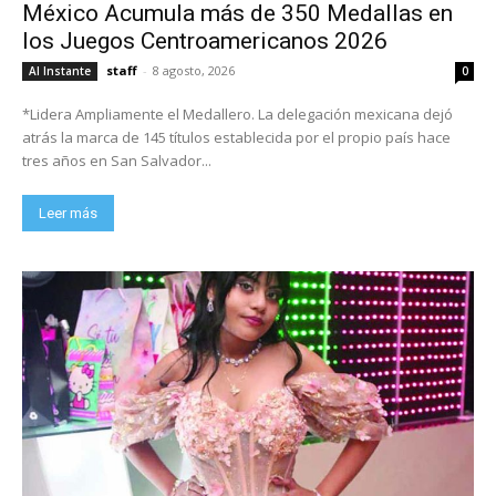
México Acumula más de 350 Medallas en
los Juegos Centroamericanos 2026
staff
-
8 agosto, 2026
Al Instante
0
*Lidera Ampliamente el Medallero. La delegación mexicana dejó
atrás la marca de 145 títulos establecida por el propio país hace
tres años en San Salvador...
Leer más