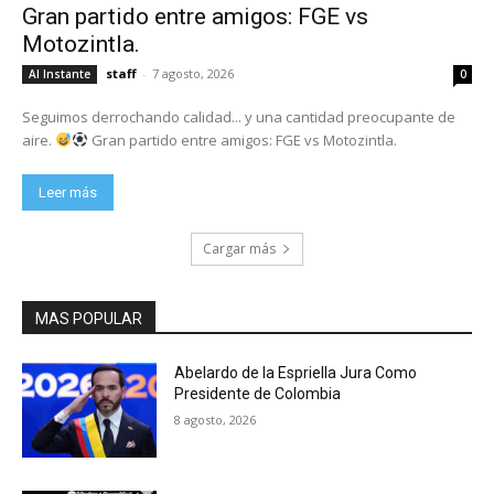
Gran partido entre amigos: FGE vs
Motozintla.
staff
-
7 agosto, 2026
Al Instante
0
Seguimos derrochando calidad... y una cantidad preocupante de
aire.
Gran partido entre amigos: FGE vs Motozintla.
Leer más
Cargar más
MAS POPULAR
Abelardo de la Espriella Jura Como
Presidente de Colombia
8 agosto, 2026