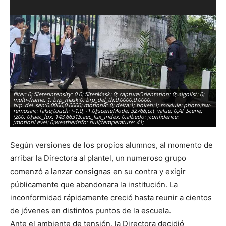
filter: 0; fileterIntensity: 0.0; filterMask: 0; captureOrientation: 0; algolist: 0;
fil
multi-frame: 1; brp_mask:0; brp_del_th:0.0000,0.0000;
mu
brp_del_sen:0.0000,0.0000; motionR: 0; delta:1; bokeh:1; module: photo;hw-
de
remosaic: false;touch: (-1.0, -1.0);sceneMode: 32768;cct_value: 0;AI_Scene:
-1
(200, 0);aec_lux: 143.66315;aec_lux_index: 0;albedo: ;confidence:
21
;motionLevel: 0;weatherinfo: null;temperature: 41;
nu
Según versiones de los propios alumnos, al momento de
arribar la Directora al plantel, un numeroso grupo
comenzó a lanzar consignas en su contra y exigir
públicamente que abandonara la institución. La
inconformidad rápidamente creció hasta reunir a cientos
de jóvenes en distintos puntos de la escuela.
Ante el ambiente de tensión, la Directora decidió