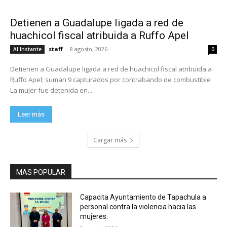
Detienen a Guadalupe ligada a red de
huachicol fiscal atribuida a Ruffo Apel
staff
-
8 agosto, 2026
Al Instante
0
Detienen a Guadalupe ligada a red de huachicol fiscal atribuida a
Ruffo Apel; suman 9 capturados por contrabando de combustible
La mujer fue detenida en...
Leer más
Cargar más
MAS POPULAR
Capacita Ayuntamiento de Tapachula a
personal contra la violencia hacia las
mujeres.