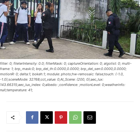
filter: 0; fileterIntensity: 0.0; filterMask: 0; captureOrientation: 0; algolist: 0; multi-
frame: 1; brp_mask:0; brp_del_th:0.0000,0.0000; brp_del_sen:0.0000,0.0000;
motionR: 0; delta:1; bokeh:1; module: photo;hw-remosaic: false;touch: (-1.0,
-1.0);sceneMode: 32768;cct_value: 0;AI_Scene: (200, 0);aec_lux:
143.66315;aec_lux_index: 0;albedo: ;confidence: ;motionLevel: 0;weatherinfo:
null;temperature: 41;