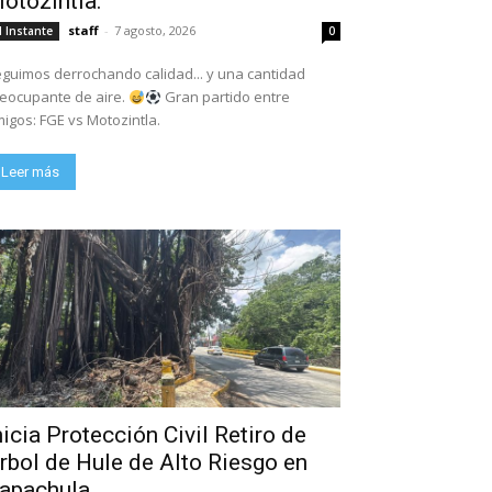
otozintla.
staff
-
7 agosto, 2026
l Instante
0
guimos derrochando calidad... y una cantidad
eocupante de aire.
Gran partido entre
igos: FGE vs Motozintla.
Leer más
nicia Protección Civil Retiro de
rbol de Hule de Alto Riesgo en
apachula.