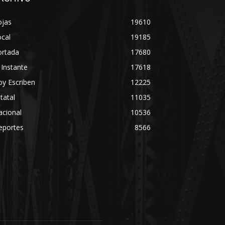
ojas
19610
cal
19185
ortada
17680
 Instante
17618
y Escriben
12225
tatal
11035
acional
10536
eportes
8566