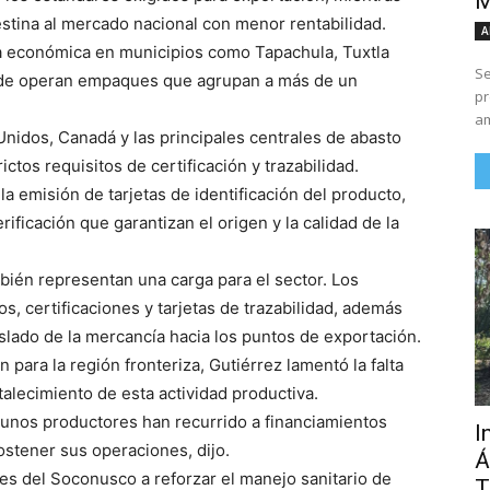
M
stina al mercado nacional con menor rentabilidad.
A
a económica en municipios como Tapachula, Tuxtla
Se
nde operan empaques que agrupan a más de un
pr
am
nidos, Canadá y las principales centrales de abasto
ctos requisitos de certificación y trazabilidad.
la emisión de tarjetas de identificación del producto,
ificación que garantizan el origen y la calidad de la
bién representan una carga para el sector. Los
s, certificaciones y tarjetas de trazabilidad, además
aslado de la mercancía hacia los puntos de exportación.
para la región fronteriza, Gutiérrez lamentó la falta
alecimiento de esta actividad productiva.
lgunos productores han recurrido a financiamientos
I
ostener sus operaciones, dijo.
Á
res del Soconusco a reforzar el manejo sanitario de
T