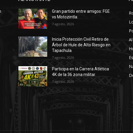
n
Gran partido entre amigos: FGE
R
vs Motozintla.
Lo
7 agosto, 2026
P
Al
Inicia Protección Civil Retiro de
Árbol de Hule de Alto Riesgo en
Ho
Tapachula.
Es
7 agosto, 2026
N
Participa en la Carrera Atlética
4K de la 36 zona militar.
D
7 agosto, 2026