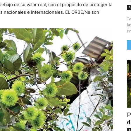
 debajo de su valor real, con el propósito de proteger la
A
s nacionales e internacionales. EL ORBE/Nelson
Ta
la
Pr
P
d
A