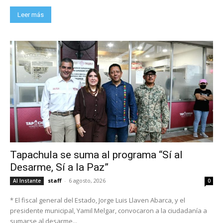
Leer más
Tapachula se suma al programa “Sí al
Desarme, Sí a la Paz”
staff
-
6 agosto, 2026
Al Instante
0
* El fiscal general del Estado, Jorge Luis Llaven Abarca, y el
presidente municipal, Yamil Melgar, convocaron a la ciudadanía a
sumarse al desarme...