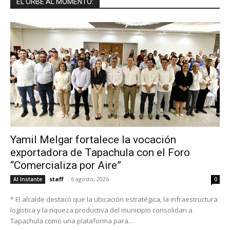
EL ORBE AL MOMENTO:
Yamil Melgar fortalece la vocación
exportadora de Tapachula con el Foro
“Comercializa por Aire”
staff
-
6 agosto, 2026
Al Instante
0
* El alcalde destacó que la ubicación estratégica, la infraestructura
logística y la riqueza productiva del municipio consolidan a
Tapachula como una plataforma para...