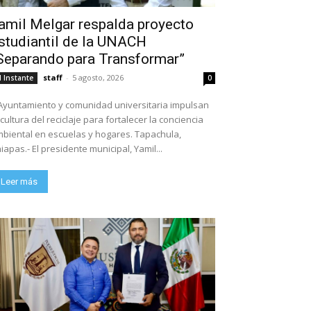
amil Melgar respalda proyecto
studiantil de la UNACH
Separando para Transformar”
staff
-
5 agosto, 2026
l Instante
0
Ayuntamiento y comunidad universitaria impulsan
 cultura del reciclaje para fortalecer la conciencia
biental en escuelas y hogares. Tapachula,
iapas.- El presidente municipal, Yamil...
Leer más