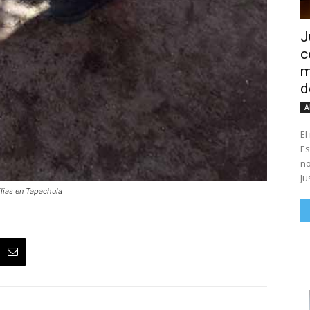
J
c
m
d
A
El
Es
no
Ju
ilias en Tapachula