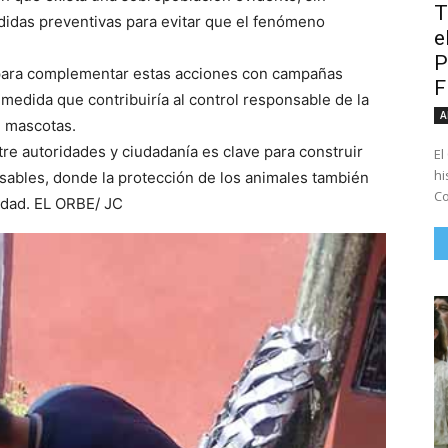
T
idas preventivas para evitar que el fenómeno
e
P
s para complementar estas acciones con campañas
 medida que contribuiría al control responsable de la
A
e mascotas.
re autoridades y ciudadanía es clave para construir
El
hi
ables, donde la protección de los animales también
Co
iedad. EL ORBE/ JC