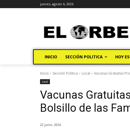
jueves, agosto 6, 2026
INICIO
SECCIÓN POLITICA
HOY ES
Inicio
Sección Politica
Local
Vacunas Gratuitas Prote
Local
Vacunas Gratuitas 
Bolsillo de las Fa
22 junio, 2026