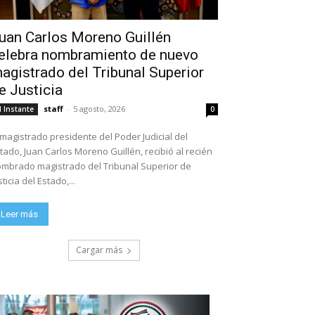
uan Carlos Moreno Guillén
elebra nombramiento de nuevo
agistrado del Tribunal Superior
e Justicia
staff
-
5 agosto, 2026
l Instante
0
 magistrado presidente del Poder Judicial del
tado, Juan Carlos Moreno Guillén, recibió al recién
mbrado magistrado del Tribunal Superior de
sticia del Estado,...
Leer más
Cargar más