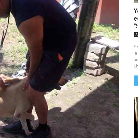
Y
e
“
A
* 
la
am
Ch