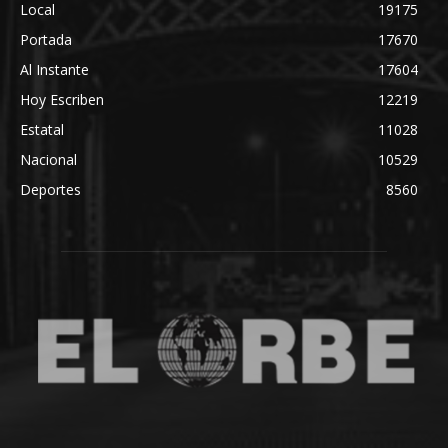
Local
19175
Portada
17670
Al Instante
17604
Hoy Escriben
12219
Estatal
11028
Nacional
10529
Deportes
8560