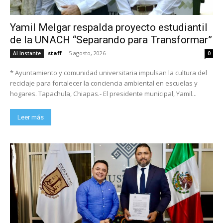
Yamil Melgar respalda proyecto estudiantil
de la UNACH “Separando para Transformar”
staff
-
5 agosto, 2026
Al Instante
0
* Ayuntamiento y comunidad universitaria impulsan la cultura del
reciclaje para fortalecer la conciencia ambiental en escuelas y
hogares. Tapachula, Chiapas.- El presidente municipal, Yamil...
Leer más