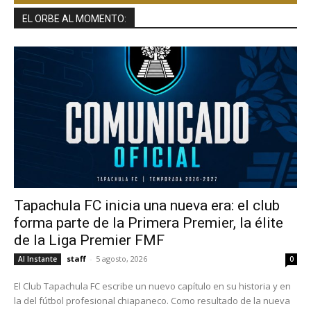
EL ORBE AL MOMENTO:
Tapachula FC inicia una nueva era: el club
forma parte de la Primera Premier, la élite
de la Liga Premier FMF
staff
-
5 agosto, 2026
Al Instante
0
El Club Tapachula FC escribe un nuevo capítulo en su historia y en
la del fútbol profesional chiapaneco. Como resultado de la nueva