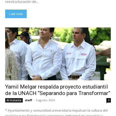
reestructuración de...
Leer más
Yamil Melgar respalda proyecto estudiantil
de la UNACH “Separando para Transformar”
staff
-
5 agosto, 2026
Al Instante
0
* Ayuntamiento y comunidad universitaria impulsan la cultura del
reciclaje para fortalecer la conciencia ambiental en escuelas y