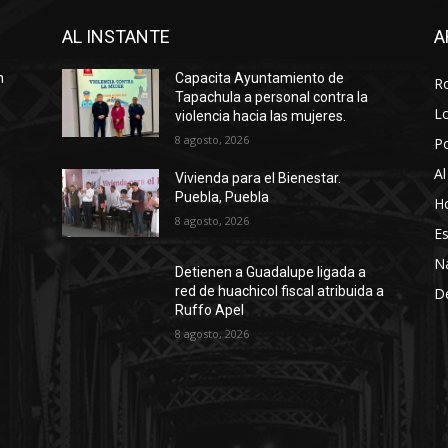
AL INSTANTE
A
n
Capacita Ayuntamiento de
R
Tapachula a personal contra la
Lo
violencia hacia las mujeres.
8 agosto, 2026
P
Al
Vivienda para el Bienestar.
Puebla, Puebla
Ho
8 agosto, 2026
Es
N
Detienen a Guadalupe ligada a
red de huachicol fiscal atribuida a
D
Ruffo Apel
8 agosto, 2026