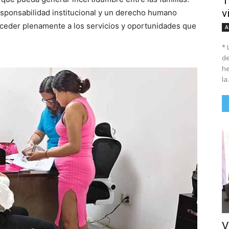
T
v
responsabilidad institucional y un derecho humano
ceder plenamente a los servicios y oportunidades que
A
* 
de
he
la.
V