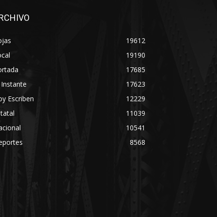
RCHIVO
ojas
19612
cal
19190
ortada
17685
 Instante
17623
y Escriben
12229
tatal
11039
acional
10541
eportes
8568