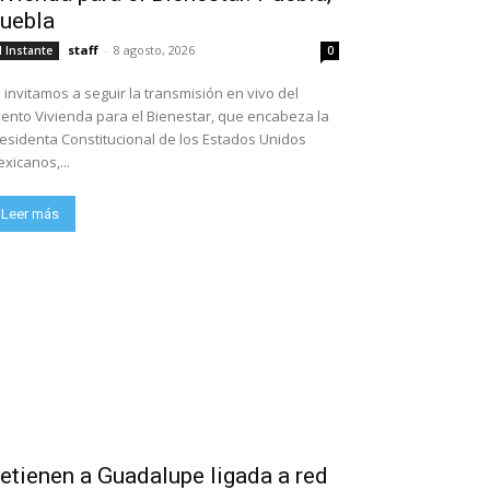
uebla
staff
-
8 agosto, 2026
l Instante
0
 invitamos a seguir la transmisión en vivo del
ento Vivienda para el Bienestar, que encabeza la
esidenta Constitucional de los Estados Unidos
xicanos,...
Leer más
etienen a Guadalupe ligada a red