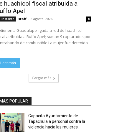
e huachicol fiscal atribuida a
uffo Apel
staff
-
8 agosto, 2026
l Instante
0
tienen a Guadalupe ligada a red de huachicol
scal atribuida a Ruffo Apel; suman 9 capturados por
ntrabando de combustible La mujer fue detenida
...
Leer más
Cargar más
MAS POPULAR
Capacita Ayuntamiento de
Tapachula a personal contra la
violencia hacia las mujeres.