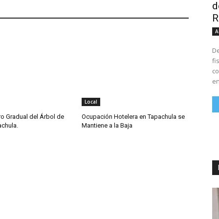
d
R
A
De
fi
co
en
Local
iro Gradual del Árbol de
Ocupación Hotelera en Tapachula se
achula.
Mantiene a la Baja