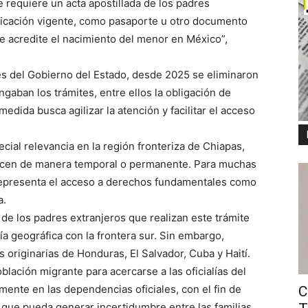
e requiere un acta apostillada de los padres
ificación vigente, como pasaporte u otro documento
ue acredite el nacimiento del menor en México”,
nes del Gobierno del Estado, desde 2025 se eliminaron
gaban los trámites, entre ellos la obligación de
medida busca agilizar la atención y facilitar el acceso
cial relevancia en la región fronteriza de Chiapas,
ecen de manera temporal o permanente. Para muchas
s representa el acceso a derechos fundamentales como
a.
 de los padres extranjeros que realizan este trámite
a geográfica con la frontera sur. Sin embargo,
 originarias de Honduras, El Salvador, Cuba y Haití.
blación migrante para acercarse a las oficialías del
amente en las dependencias oficiales, con el fin de
C
 que pueda generar incertidumbre entre las familias.