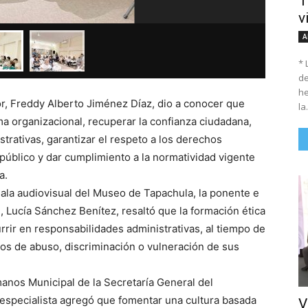
T
Capacita
v
A
* 
de
he
or, Freddy Alberto Jiménez Díaz, dio a conocer que
la.
ma organizacional, recuperar la confianza ciudadana,
strativas, garantizar el respeto a los derechos
público y dar cumplimiento a la normatividad vigente
a.
 sala audiovisual del Museo de Tapachula, la ponente e
Lucía Sánchez Benítez, resaltó que la formación ética
rrir en responsabilidades administrativas, al tiempo de
tos de abuso, discriminación o vulneración de sus
nos Municipal de la Secretaría General del
 especialista agregó que fomentar una cultura basada
V