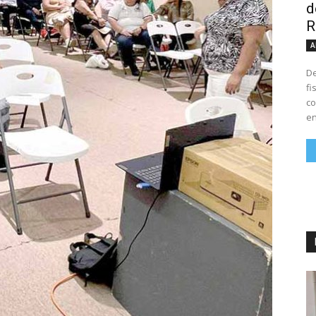
d
R
A
De
fi
co
en