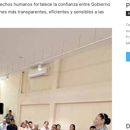
derechos humanos fortalece la confianza entre Gobierno
P
nes más transparentes, eficientes y sensibles a las
A
Te
ev
Pr
Me
D