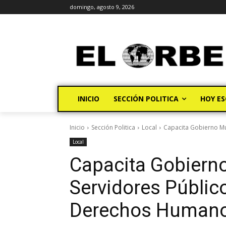
domingo, agosto 9, 2026
INICIO
SECCIÓN POLITICA
HOY ES
Inicio
Sección Politica
Local
Capacita Gobierno Mu
Local
Capacita Gobierno
Servidores Público
Derechos Human