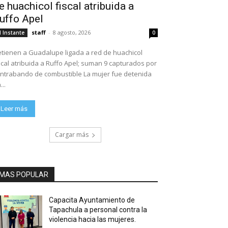
e huachicol fiscal atribuida a
uffo Apel
staff
-
8 agosto, 2026
l Instante
0
tienen a Guadalupe ligada a red de huachicol
scal atribuida a Ruffo Apel; suman 9 capturados por
ntrabando de combustible La mujer fue detenida
...
Leer más
Cargar más
MAS POPULAR
Capacita Ayuntamiento de
Tapachula a personal contra la
violencia hacia las mujeres.