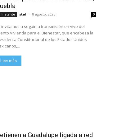
uebla
staff
-
8 agosto, 2026
l Instante
0
 invitamos a seguir la transmisión en vivo del
ento Vivienda para el Bienestar, que encabeza la
esidenta Constitucional de los Estados Unidos
xicanos,...
Leer más
etienen a Guadalupe ligada a red