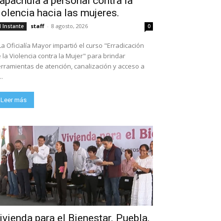
apachula a personal contra la
 Gobierno Municipal a Servidores Públicos en Ética, Valores y Derechos Human
iolencia hacia las mujeres.
staff
-
8 agosto, 2026
l Instante
0
La Oficialía Mayor impartió el curso "Erradicación
 la Violencia contra la Mujer" para brindar
rramientas de atención, canalización y acceso a
..
Leer más
ivienda para el Bienestar. Puebla,