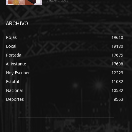
6 agosto, 2026
ARCHIVO
Rojas
19610
Local
19180
Portada
17675
Al Instante
17608
Hoy Escriben
12223
Estatal
11032
Nacional
10532
Deportes
8563