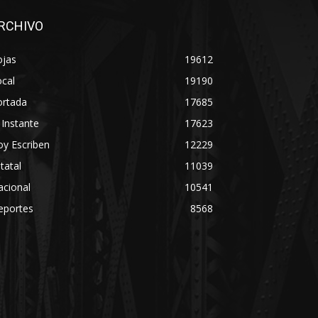
RCHIVO
ojas
19612
cal
19190
ortada
17685
 Instante
17623
y Escriben
12229
tatal
11039
acional
10541
eportes
8568