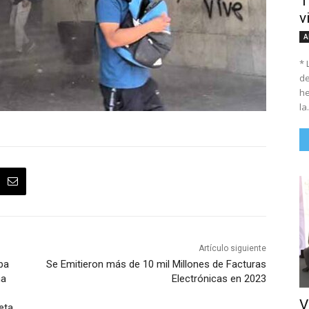
T
v
A
* 
de
he
la.
Artículo siguiente
ba
Se Emitieron más de 10 mil Millones de Facturas
na
Electrónicas en 2023
V
eta