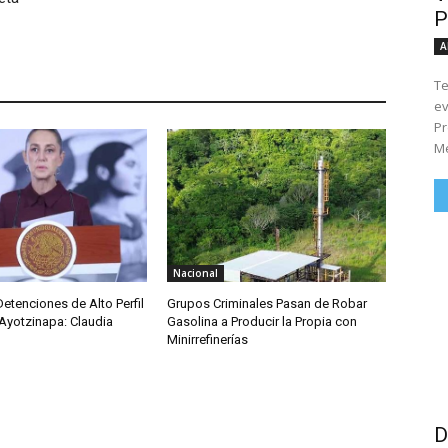
P
A
Te
ev
Pr
Me
Nacional
etenciones de Alto Perfil
Grupos Criminales Pasan de Robar
Ayotzinapa: Claudia
Gasolina a Producir la Propia con
Minirrefinerías
D