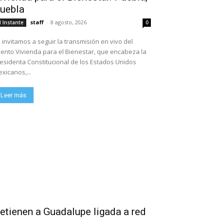
uebla
staff
-
8 agosto, 2026
l Instante
0
 invitamos a seguir la transmisión en vivo del
ento Vivienda para el Bienestar, que encabeza la
esidenta Constitucional de los Estados Unidos
xicanos,...
Leer más
etienen a Guadalupe ligada a red