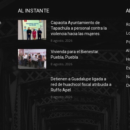
AL INSTANTE
A
n
Capacita Ayuntamiento de
R
Tapachula a personal contra la
Lo
violencia hacia las mujeres.
8 agosto, 2026
P
Al
Vivienda para el Bienestar.
Puebla, Puebla
Ho
8 agosto, 2026
Es
N
Detienen a Guadalupe ligada a
red de huachicol fiscal atribuida a
D
Ruffo Apel
8 agosto, 2026