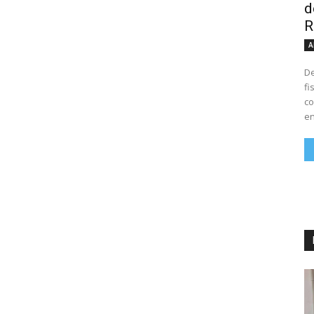
d
R
A
De
fi
co
en