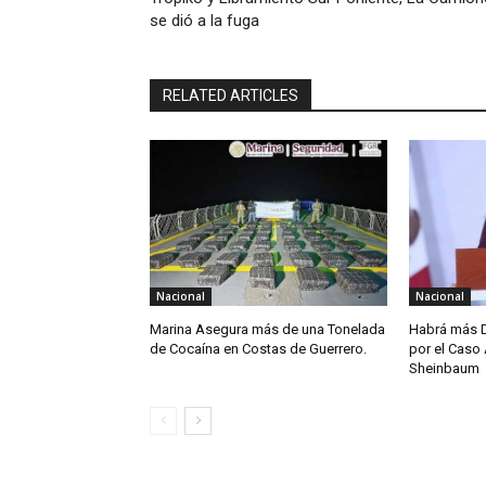
se dió a la fuga
RELATED ARTICLES
Nacional
Nacional
Marina Asegura más de una Tonelada
Habrá más D
de Cocaína en Costas de Guerrero.
por el Caso 
Sheinbaum