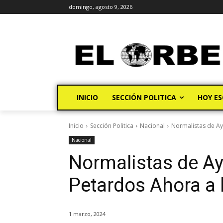
domingo, agosto 9, 2026
INICIO
SECCIÓN POLITICA
HOY ES
Inicio
Sección Politica
Nacional
Normalistas de Ay
Nacional
Normalistas de A
Petardos Ahora a 
1 marzo, 2024