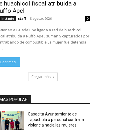
e huachicol fiscal atribuida a
uffo Apel
staff
-
8 agosto, 2026
l Instante
0
tienen a Guadalupe ligada a red de huachicol
scal atribuida a Ruffo Apel; suman 9 capturados por
ntrabando de combustible La mujer fue detenida
...
Leer más
Cargar más
MAS POPULAR
Capacita Ayuntamiento de
Tapachula a personal contra la
violencia hacia las mujeres.