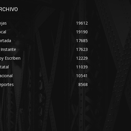
RCHIVO
ojas
19612
cal
19190
ortada
17685
 Instante
17623
y Escriben
12229
tatal
11039
acional
10541
eportes
8568