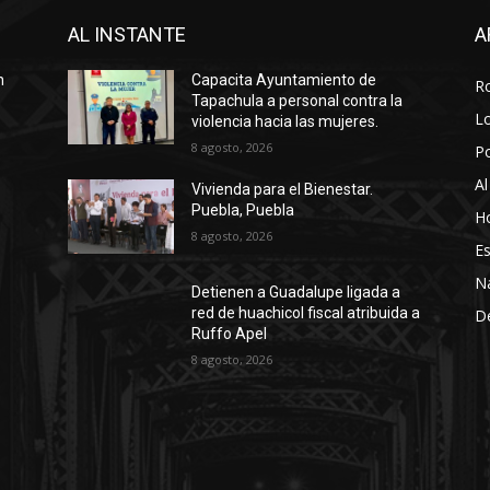
AL INSTANTE
A
n
Capacita Ayuntamiento de
R
Tapachula a personal contra la
Lo
violencia hacia las mujeres.
8 agosto, 2026
P
Al
Vivienda para el Bienestar.
Puebla, Puebla
Ho
8 agosto, 2026
Es
N
Detienen a Guadalupe ligada a
red de huachicol fiscal atribuida a
D
Ruffo Apel
8 agosto, 2026