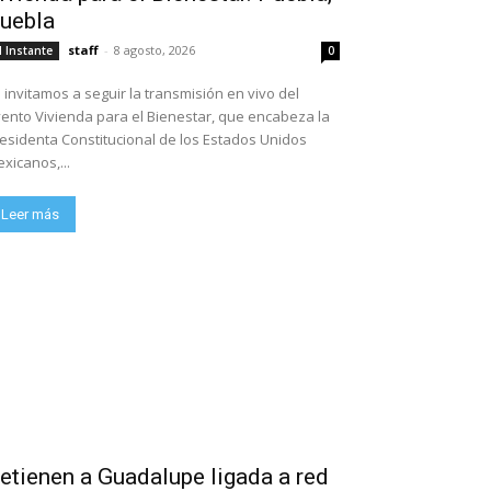
uebla
staff
-
8 agosto, 2026
l Instante
0
 invitamos a seguir la transmisión en vivo del
ento Vivienda para el Bienestar, que encabeza la
esidenta Constitucional de los Estados Unidos
xicanos,...
Leer más
etienen a Guadalupe ligada a red