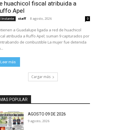
e huachicol fiscal atribuida a
uffo Apel
staff
-
8 agosto, 2026
l Instante
0
tienen a Guadalupe ligada a red de huachicol
scal atribuida a Ruffo Apel; suman 9 capturados por
ntrabando de combustible La mujer fue detenida
...
Leer más
Cargar más
MAS POPULAR
AGOSTO 09 DE 2026
9 agosto, 2026