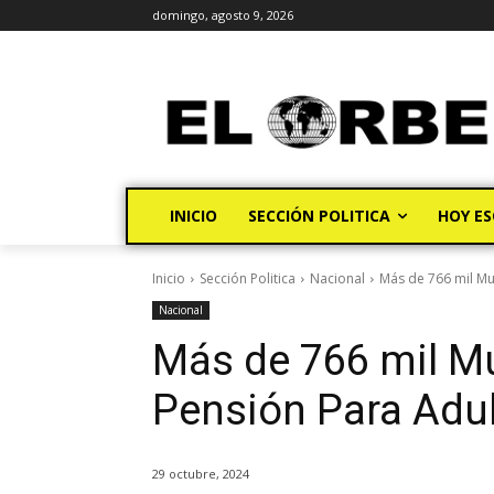
domingo, agosto 9, 2026
INICIO
SECCIÓN POLITICA
HOY ES
Inicio
Sección Politica
Nacional
Más de 766 mil Mu
Nacional
Más de 766 mil Mu
Pensión Para Adu
29 octubre, 2024