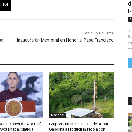
d
R
A
De
Artículo siguiente
fi
ar
Inaugurarán Memorial en Honor al Papa Francisco
co
en
Nacional
etenciones de Alto Perfil
Grupos Criminales Pasan de Robar
Ayotzinapa: Claudia
Gasolina a Producir la Propia con