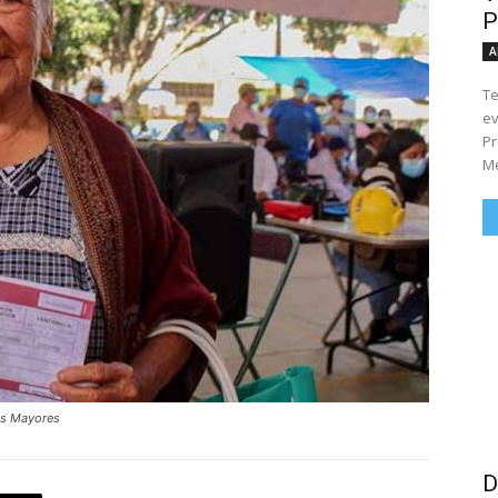
P
A
Te
ev
Pr
Me
as Mayores
D