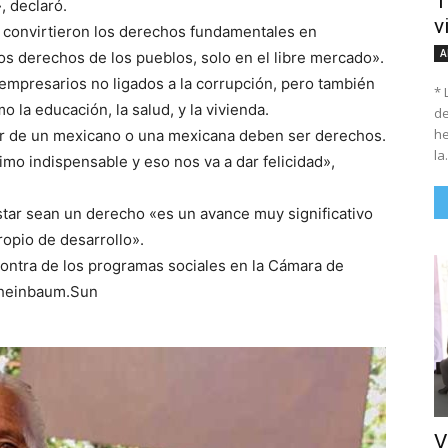
T
, declaró.
v
 convirtieron los derechos fundamentales en
A
os derechos de los pueblos, solo en el libre mercado».
mpresarios no ligados a la corrupción, pero también
* 
 la educación, la salud, y la vivienda.
de
he
tar de un mexicano o una mexicana deben ser derechos.
la.
mo indispensable y eso nos va a dar felicidad»,
tar sean un derecho «es un avance muy significativo
opio de desarrollo».
ontra de los programas sociales en la Cámara de
 Sheinbaum.Sun
V