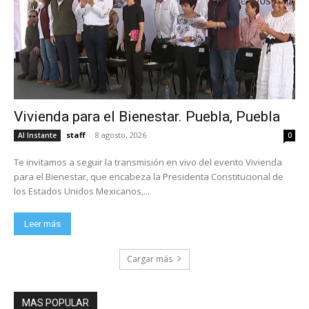
Vivienda para el Bienestar. Puebla, Puebla
staff
-
8 agosto, 2026
Al Instante
0
Te invitamos a seguir la transmisión en vivo del evento Vivienda
para el Bienestar, que encabeza la Presidenta Constitucional de
los Estados Unidos Mexicanos,...
Leer más
Cargar más
MAS POPULAR