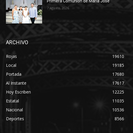
Primera Comunión de María José
7 agosto, 2026
ARCHIVO
Rojas
19610
Local
19185
Portada
17680
Al Instante
17617
Hoy Escriben
12225
Estatal
11035
Nacional
10536
Deportes
8566