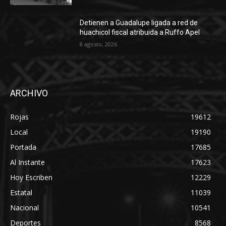
Detienen a Guadalupe ligada a red de
huachicol fiscal atribuida a Ruffo Apel
8 agosto, 2026
ARCHIVO
Rojas
19612
Local
19190
Portada
17685
Al Instante
17623
Hoy Escriben
12229
Estatal
11039
Nacional
10541
Deportes
8568