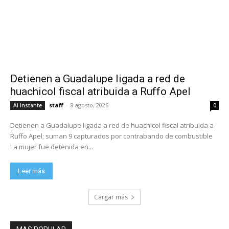
Detienen a Guadalupe ligada a red de
huachicol fiscal atribuida a Ruffo Apel
staff
-
8 agosto, 2026
Al Instante
0
Detienen a Guadalupe ligada a red de huachicol fiscal atribuida a
Ruffo Apel; suman 9 capturados por contrabando de combustible
La mujer fue detenida en...
Leer más
Cargar más