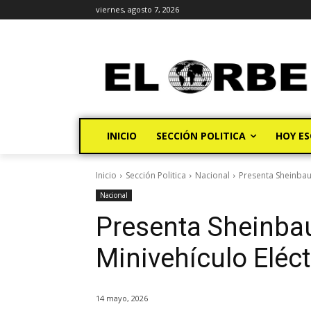
viernes, agosto 7, 2026
INICIO
SECCIÓN POLITICA
HOY ES
Inicio
Sección Politica
Nacional
Presenta Sheinbaum
Nacional
Presenta Sheinba
Minivehículo Eléct
14 mayo, 2026