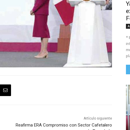
Y
e
F
A
* 
in
mu
pl
Artículo siguiente
Reafirma ERA Compromiso con Sector Cafetalero