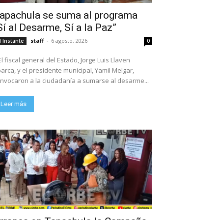
apachula se suma al programa
Sí al Desarme, Sí a la Paz”
staff
-
6 agosto, 2026
l Instante
0
El fiscal general del Estado, Jorge Luis Llaven
arca, y el presidente municipal, Yamil Melgar,
nvocaron a la ciudadanía a sumarse al desarme...
Leer más