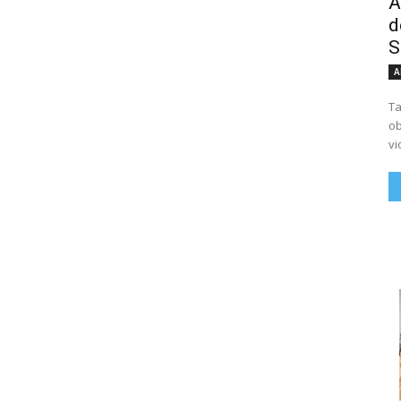
A
d
S
A
Ta
ob
vi