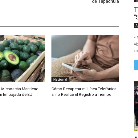
de Tapachula
T
“
A
* 
Ab
co
Nacional
e Michoacán Mantiene
Cómo Recuperar mi Línea Telefónica
on Embajada de EU
si no Realice el Registro a Tiempo