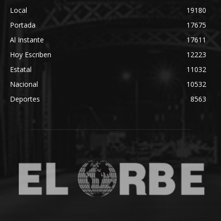
Local
19180
Portada
17675
Al Instante
17611
Hoy Escriben
12223
Estatal
11032
Nacional
10532
Deportes
8563