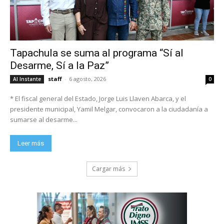
Tapachula se suma al programa “Sí al
Desarme, Sí a la Paz”
staff
-
6 agosto, 2026
Al Instante
0
* El fiscal general del Estado, Jorge Luis Llaven Abarca, y el
presidente municipal, Yamil Melgar, convocaron a la ciudadanía a
sumarse al desarme...
Leer más
Cargar más