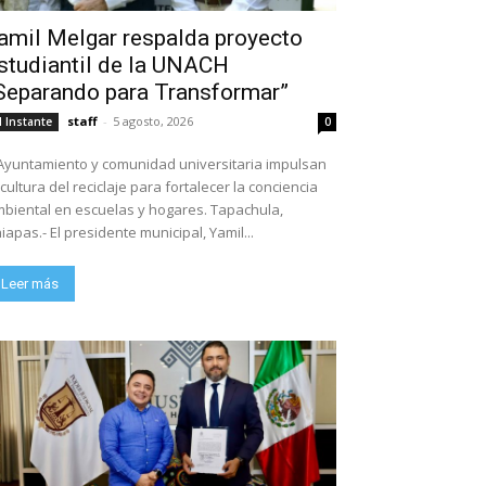
amil Melgar respalda proyecto
studiantil de la UNACH
Separando para Transformar”
staff
-
5 agosto, 2026
l Instante
0
Ayuntamiento y comunidad universitaria impulsan
 cultura del reciclaje para fortalecer la conciencia
biental en escuelas y hogares. Tapachula,
iapas.- El presidente municipal, Yamil...
Leer más