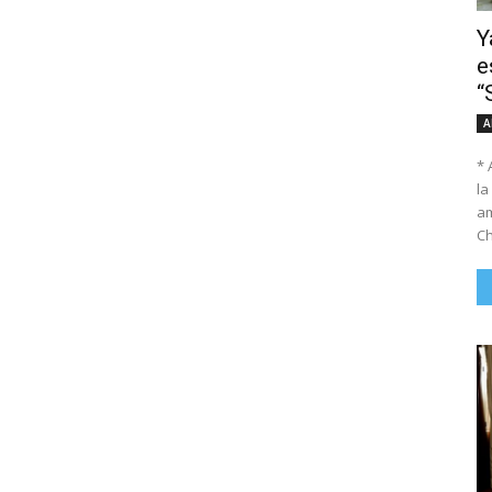
Y
e
“
A
* 
la
am
Ch