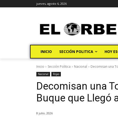
jueves, agosto 6, 2026
INICIO
SECCIÓN POLITICA
HOY ES
Inicio
Sección Politica
Nacional
Decomisan una To
Nacional
Rojas
Decomisan una To
Buque que Llegó 
8 julio, 2026