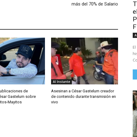
T
más del 70% de Salario
e
P
A
El
hi
Co
Al Instante
publicaciones de
Asesinan a César Gastelum creador
César Gastelum sobre
de contenido durante transmisión en
itos-Mayitos
vivo