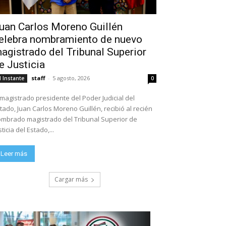
uan Carlos Moreno Guillén
elebra nombramiento de nuevo
agistrado del Tribunal Superior
e Justicia
staff
-
5 agosto, 2026
l Instante
0
 magistrado presidente del Poder Judicial del
tado, Juan Carlos Moreno Guillén, recibió al recién
mbrado magistrado del Tribunal Superior de
sticia del Estado,...
Leer más
Cargar más