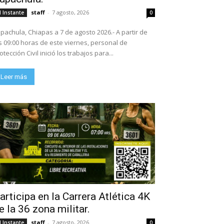
staff
-
7 agosto, 2026
l Instante
0
pachula, Chiapas a 7 de agosto 2026.- A partir de
s 09:00 horas de este viernes, personal de
otección Civil inició los trabajos para...
Leer más
articipa en la Carrera Atlética 4K
e la 36 zona militar.
staff
-
7 agosto, 2026
l Instante
0