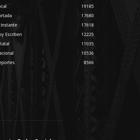
cal
19185
ortada
17680
 Instante
17618
y Escriben
12225
tatal
11035
acional
10536
eportes
8566