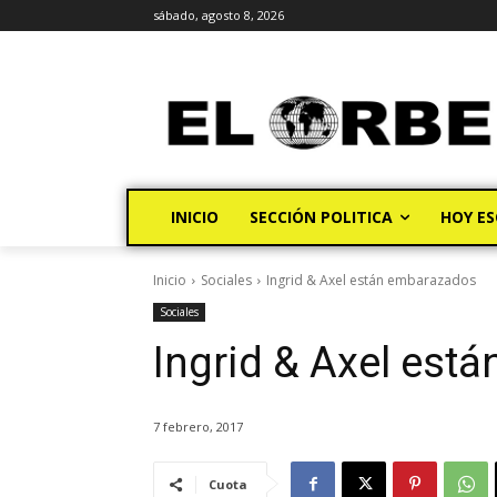
sábado, agosto 8, 2026
INICIO
SECCIÓN POLITICA
HOY ES
Inicio
Sociales
Ingrid & Axel están embarazados
Sociales
Ingrid & Axel est
7 febrero, 2017
Cuota