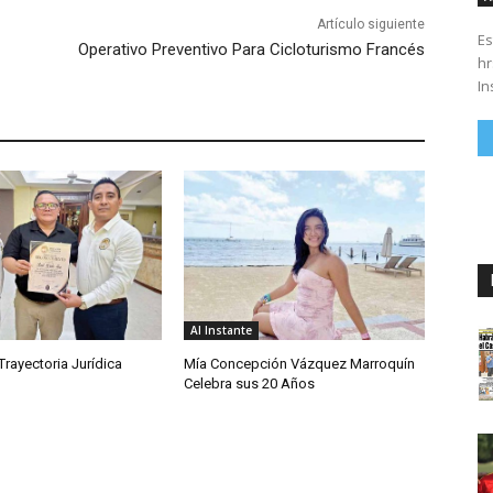
Artículo siguiente
Es
Operativo Preventivo Para Cicloturismo Francés
hrs. Se parte del 43 anivers
In
Al Instante
rayectoria Jurídica
Mía Concepción Vázquez Marroquín
Celebra sus 20 Años