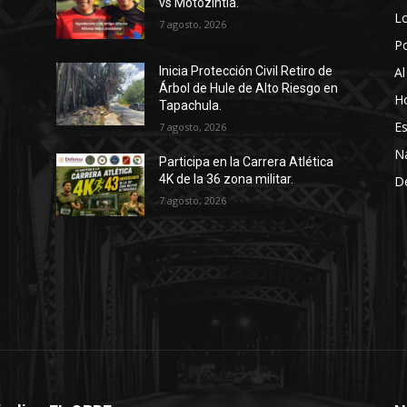
vs Motozintla.
Lo
7 agosto, 2026
P
Al
Inicia Protección Civil Retiro de
Árbol de Hule de Alto Riesgo en
Ho
Tapachula.
Es
7 agosto, 2026
N
Participa en la Carrera Atlética
4K de la 36 zona militar.
D
7 agosto, 2026