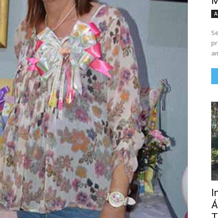
M
A
Se
pr
am
I
Á
T