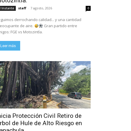
otozintla.
staff
-
7 agosto, 2026
l Instante
0
guimos derrochando calidad... y una cantidad
eocupante de aire.
Gran partido entre
igos: FGE vs Motozintla.
Leer más
nicia Protección Civil Retiro de
rbol de Hule de Alto Riesgo en
apachula.