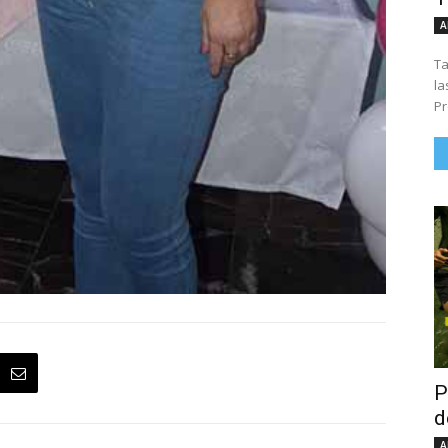
A
Ta
la
Pr
P
d
A