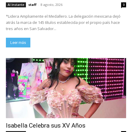
staff
-
8 agosto, 2026
Al Instante
0
*Lidera Ampliamente el Medallero. La delegación mexicana dejó
atrás la marca de 145 títulos establecida por el propio país hace
tres años en San Salvador...
Leer más
Isabella Celebra sus XV Años