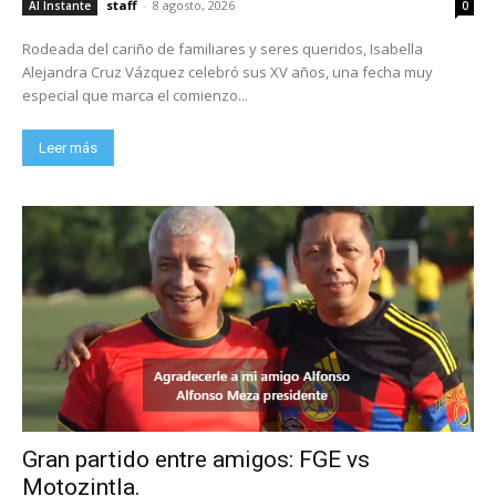
staff
-
8 agosto, 2026
Al Instante
0
Rodeada del cariño de familiares y seres queridos, Isabella
Alejandra Cruz Vázquez celebró sus XV años, una fecha muy
especial que marca el comienzo...
Leer más
Gran partido entre amigos: FGE vs
Motozintla.