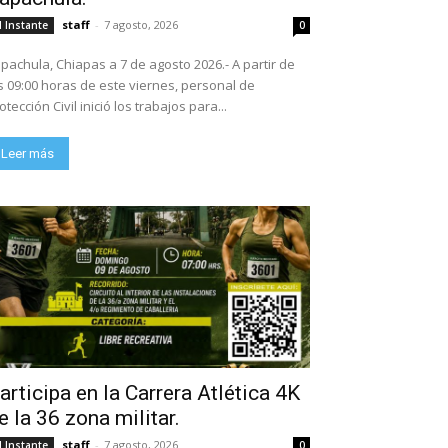
staff
-
7 agosto, 2026
l Instante
0
pachula, Chiapas a 7 de agosto 2026.- A partir de
s 09:00 horas de este viernes, personal de
otección Civil inició los trabajos para...
Leer más
articipa en la Carrera Atlética 4K
e la 36 zona militar.
staff
-
7 agosto, 2026
l Instante
0