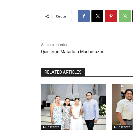
Cuota
Artículo anterior
Quisieron Matarlo a Machetazos
RELATED ARTICLES
Al Instante
Al Instante