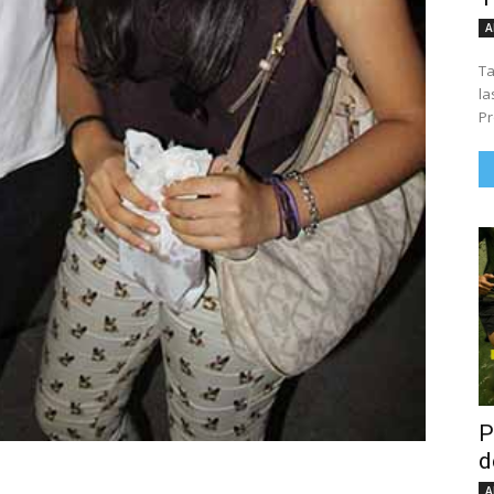
A
Ta
la
Pr
P
d
A