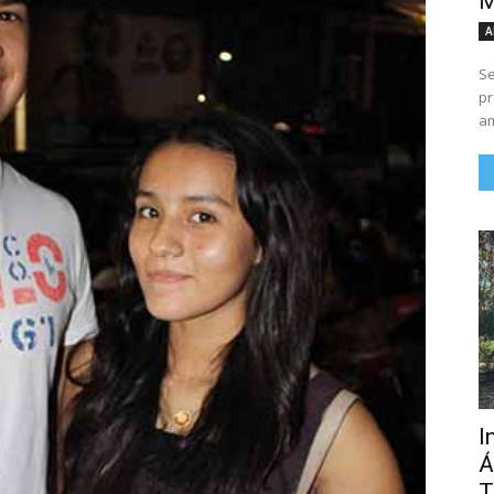
M
A
Se
pr
am
I
Á
T