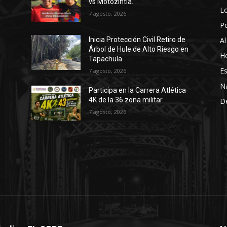
vs Motozintla.
Lo
7 agosto, 2026
P
Al
Inicia Protección Civil Retiro de
Árbol de Hule de Alto Riesgo en
Ho
Tapachula.
Es
7 agosto, 2026
N
Participa en la Carrera Atlética
4K de la 36 zona militar.
D
7 agosto, 2026