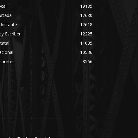
cal
19185
ortada
17680
 Instante
17618
y Escriben
12225
tatal
11035
acional
10536
eportes
8566