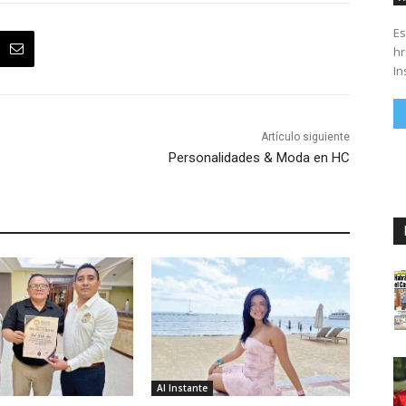
Es
hrs. Se parte del 43 anivers
In
Artículo siguiente
Personalidades & Moda en HC
Al Instante