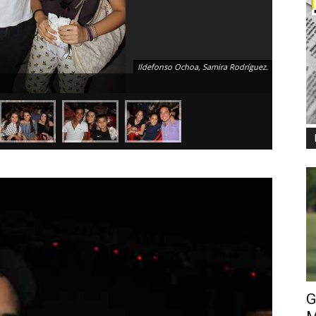
Ildefonso Ochoa, Samira Rodríguez.
Ximena Cr
G