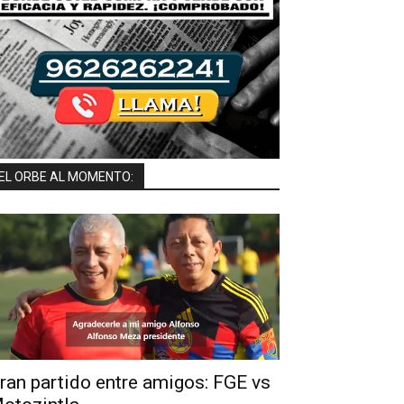
Ximena 
uz, Majo Martínez, Regina Elorza.
EL ORBE AL MOMENTO:
ran partido entre amigos: FGE vs