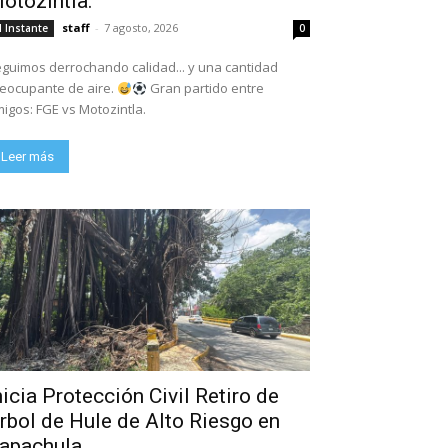
otozintla.
staff
-
7 agosto, 2026
l Instante
0
guimos derrochando calidad... y una cantidad
eocupante de aire.
Gran partido entre
igos: FGE vs Motozintla.
Leer más
nicia Protección Civil Retiro de
rbol de Hule de Alto Riesgo en
apachula.