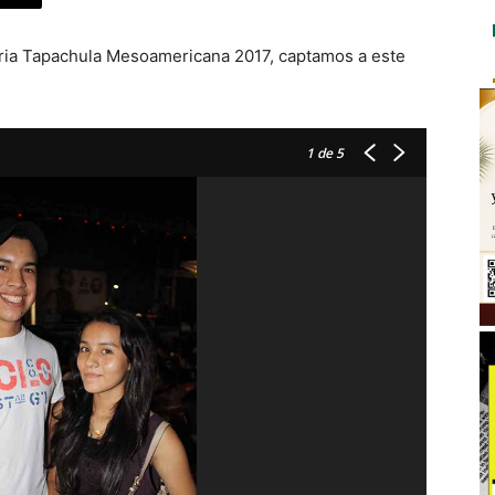
Feria Tapachula Mesoamericana 2017, captamos a este
1
de 5