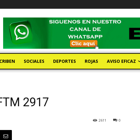
CRIBEN
SOCIALES
DEPORTES
ROJAS
AVISO EFICAZ
a FTM 2917
2611
0