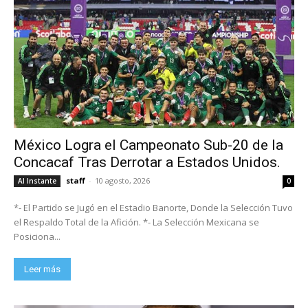
México Logra el Campeonato Sub-20 de la
Concacaf Tras Derrotar a Estados Unidos.
staff
-
10 agosto, 2026
Al Instante
0
*- El Partido se Jugó en el Estadio Banorte, Donde la Selección Tuvo
el Respaldo Total de la Afición. *- La Selección Mexicana se
Posiciona...
Leer más