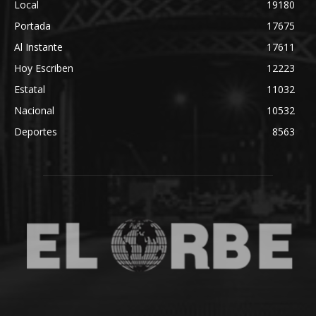
Local
19180
Portada
17675
Al Instante
17611
Hoy Escriben
12223
Estatal
11032
Nacional
10532
Deportes
8563