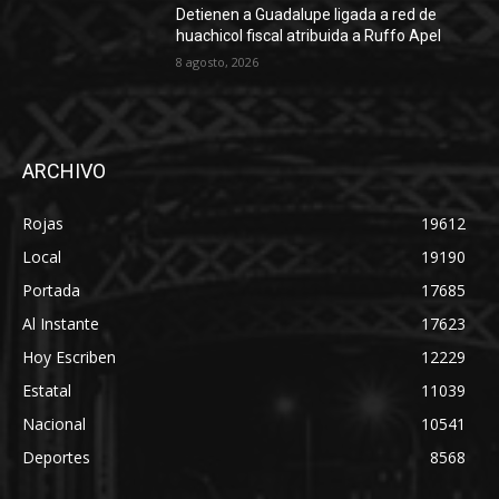
Detienen a Guadalupe ligada a red de
huachicol fiscal atribuida a Ruffo Apel
8 agosto, 2026
ARCHIVO
Rojas
19612
Local
19190
Portada
17685
Al Instante
17623
Hoy Escriben
12229
Estatal
11039
Nacional
10541
Deportes
8568