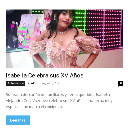
Isabella Celebra sus XV Años
staff
-
8 agosto, 2026
Al Instante
0
Rodeada del cariño de familiares y seres queridos, Isabella
Alejandra Cruz Vázquez celebró sus XV años, una fecha muy
especial que marca el comienzo...
Leer más