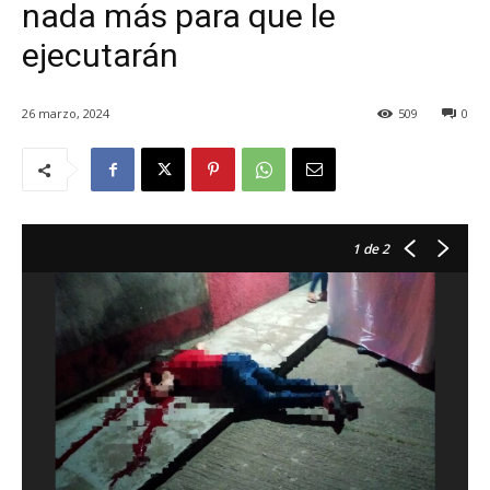
nada más para que le
ejecutarán
26 marzo, 2024
509
0
1
de 2
En
pr
qu
Pr
E