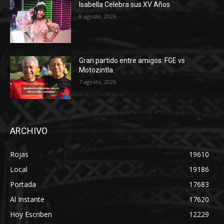
Isabella Celebra sus XV Años
8 agosto, 2026
Gran partido entre amigos: FGE vs
Motozintla.
7 agosto, 2026
ARCHIVO
Rojas
19610
Local
19186
Portada
17683
Al Instante
17620
Hoy Escriben
12229