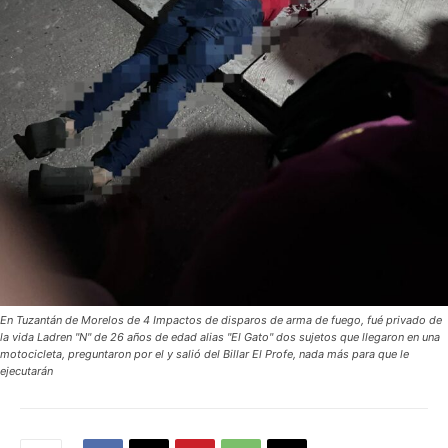
En Tuzantán de Morelos de 4 Impactos de disparos de arma de fuego, fué privado de
la vida Ladren "N" de 26 años de edad alias "El Gato" dos sujetos que llegaron en una
motocicleta, preguntaron por el y salió del Billar El Profe, nada más para que le
ejecutarán