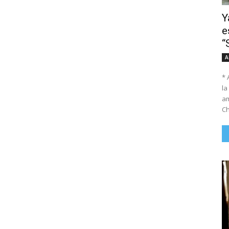
Y
e
“
A
* 
la
am
Ch