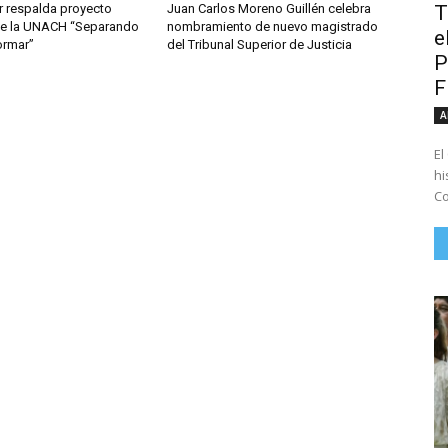
T
r respalda proyecto
Juan Carlos Moreno Guillén celebra
 de la UNACH “Separando
nombramiento de nuevo magistrado
e
ormar”
del Tribunal Superior de Justicia
P
A
El
hi
Co