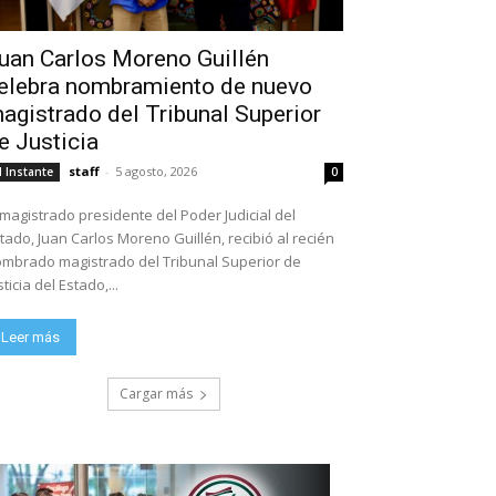
uan Carlos Moreno Guillén
elebra nombramiento de nuevo
agistrado del Tribunal Superior
e Justicia
staff
-
5 agosto, 2026
l Instante
0
 magistrado presidente del Poder Judicial del
tado, Juan Carlos Moreno Guillén, recibió al recién
mbrado magistrado del Tribunal Superior de
sticia del Estado,...
Leer más
Cargar más