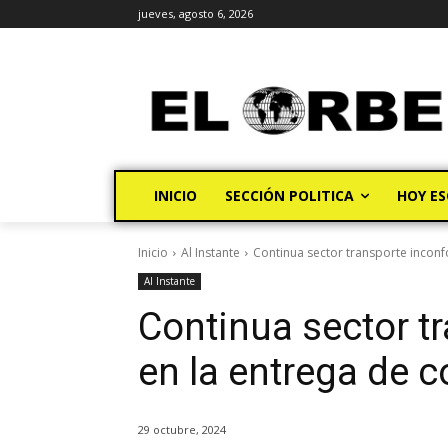
jueves, agosto 6, 2026
INICIO
SECCIÓN POLITICA
HOY ES
Inicio
Al Instante
Continua sector transporte inconf
Al Instante
Continua sector t
en la entrega de 
29 octubre, 2024