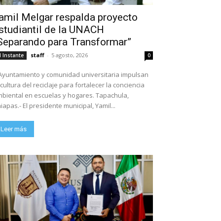
amil Melgar respalda proyecto
studiantil de la UNACH
Separando para Transformar”
staff
-
5 agosto, 2026
l Instante
0
Ayuntamiento y comunidad universitaria impulsan
 cultura del reciclaje para fortalecer la conciencia
biental en escuelas y hogares. Tapachula,
iapas.- El presidente municipal, Yamil...
Leer más