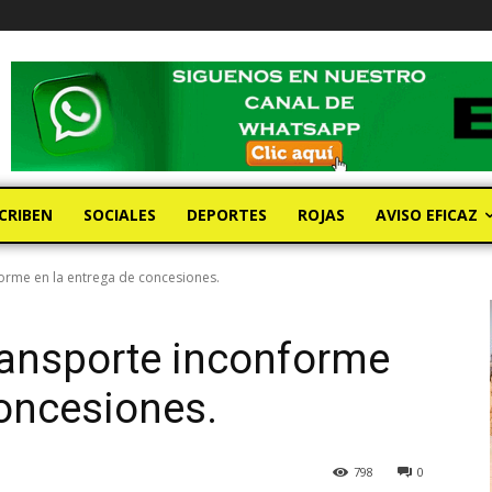
CRIBEN
SOCIALES
DEPORTES
ROJAS
AVISO EFICAZ
orme en la entrega de concesiones.
ransporte inconforme
concesiones.
798
0