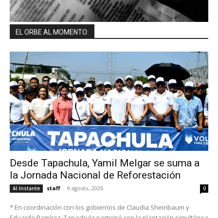
EL ORBE AL MOMENTO:
Desde Tapachula, Yamil Melgar se suma a
la Jornada Nacional de Reforestación
staff
-
9 agosto, 2026
Al Instante
0
* En coordinación con los gobiernos de Claudia Sheinbaum y
Eduardo Ramírez, Tapachula participó con la plantación simultánea