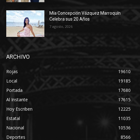
Mía Concepción Vázquez Marroquín
Celebra sus 20 Años
7 agosto, 2026
ARCHIVO
Rojas
19610
Local
19185
Portada
17680
Al Instante
17615
Hoy Escriben
12225
Estatal
11035
Nacional
10536
Deportes
8566