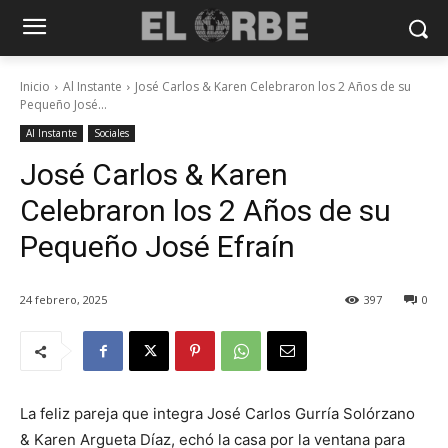
Inicio
Al Instante
José Carlos & Karen Celebraron los 2 Años de su
Pequeño José...
Al Instante
Sociales
José Carlos & Karen
Celebraron los 2 Años de su
Pequeño José Efraín
24 febrero, 2025
397
0
La feliz pareja que integra José Carlos Gurría Solórzano
& Karen Argueta Díaz, echó la casa por la ventana para