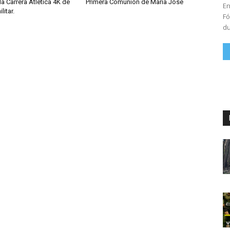
la Carrera Atlética 4K de
Primera Comunión de María José
En
litar.
Fó
du