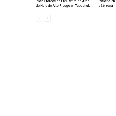
Inicia Protección Civil Retiro de Árbol
Participa en 
de Hule de Alto Riesgo en Tapachula.
la 36 zona mi