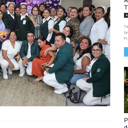
Á
T
A
Ta
la
Pr
P
d