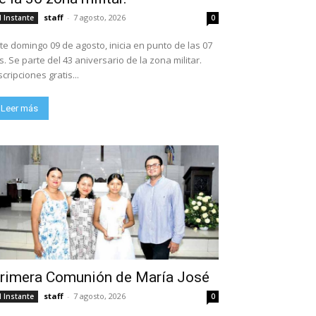
staff
-
7 agosto, 2026
l Instante
0
te domingo 09 de agosto, inicia en punto de las 07
ario de la zona militar.
scripciones gratis...
Leer más
rimera Comunión de María José
staff
-
7 agosto, 2026
l Instante
0