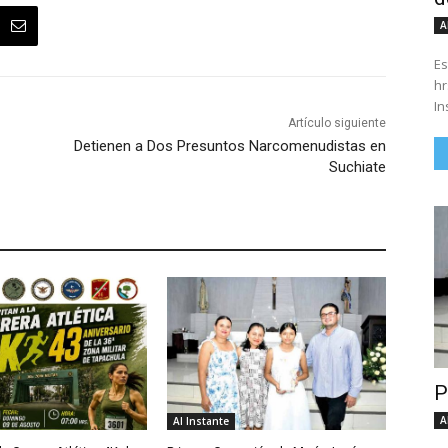
A
Es
hrs. Se parte del 43 anivers
In
Artículo siguiente
Detienen a Dos Presuntos Narcomenudistas en
Suchiate
P
A
Al Instante