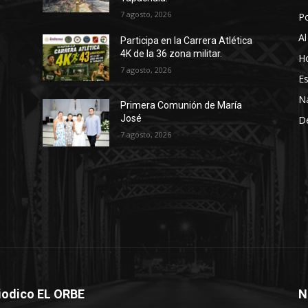
7 agosto, 2026
P
Al
Participa en la Carrera Atlética
4K de la 36 zona militar.
Ho
7 agosto, 2026
Es
N
Primera Comunión de María
José
D
7 agosto, 2026
iodico EL ORBE
N