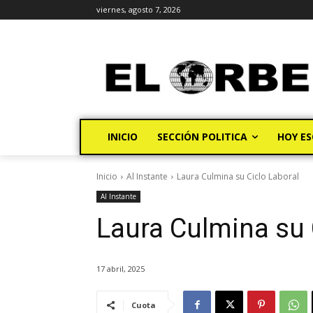
viernes, agosto 7, 2026
INICIO
SECCIÓN POLITICA
HOY ES
Inicio
Al Instante
Laura Culmina su Ciclo Laboral
Al Instante
Laura Culmina su 
17 abril, 2025
Cuota