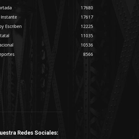
ortada
17680
 Instante
17617
y Escriben
12225
tatal
11035
acional
10536
eportes
8566
uestra Redes Sociales: