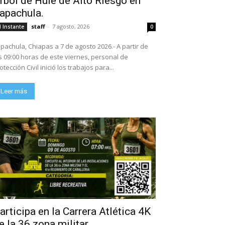
rbol de Hule de Alto Riesgo en
apachula.
staff
-
7 agosto, 2026
l Instante
0
pachula, Chiapas a 7 de agosto 2026.- A partir de
s 09:00 horas de este viernes, personal de
otección Civil inició los trabajos para...
Leer más
articipa en la Carrera Atlética 4K
e la 36 zona militar.