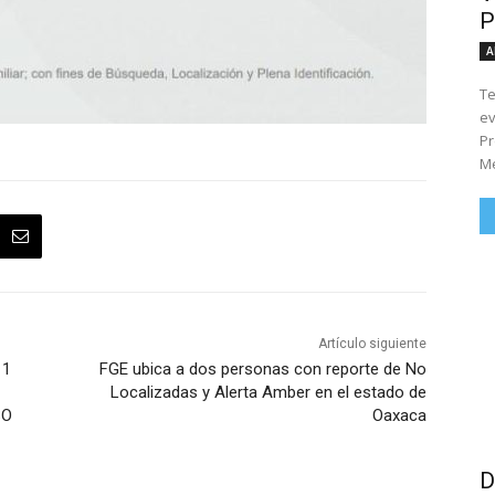
P
A
Te
ev
Pr
Me
Artículo siguiente
11
FGE ubica a dos personas con reporte de No
Localizadas y Alerta Amber en el estado de
SO
Oaxaca
D