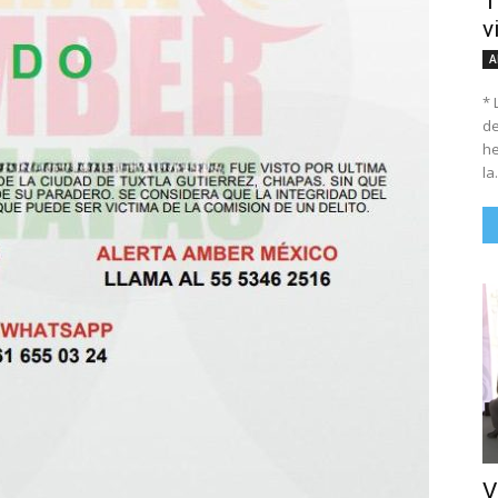
T
v
A
* 
de
he
la.
V