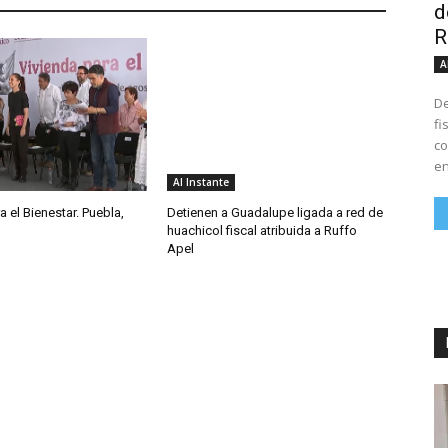
d
R
A
De
fi
co
en
Al Instante
a el Bienestar. Puebla,
Detienen a Guadalupe ligada a red de
huachicol fiscal atribuida a Ruffo
Apel