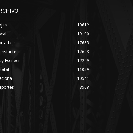
RCHIVO
ojas
19612
cal
19190
ortada
17685
 Instante
17623
y Escriben
12229
tatal
11039
acional
10541
eportes
8568