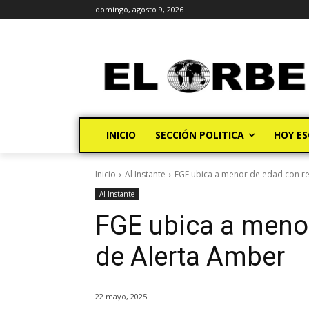
domingo, agosto 9, 2026
INICIO
SECCIÓN POLITICA
HOY ES
Inicio
Al Instante
FGE ubica a menor de edad con r
Al Instante
FGE ubica a menor
de Alerta Amber
22 mayo, 2025