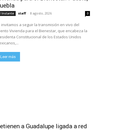
uebla
staff
-
8 agosto, 2026
l Instante
0
 invitamos a seguir la transmisión en vivo del
ento Vivienda para el Bienestar, que encabeza la
esidenta Constitucional de los Estados Unidos
xicanos,...
Leer más
etienen a Guadalupe ligada a red