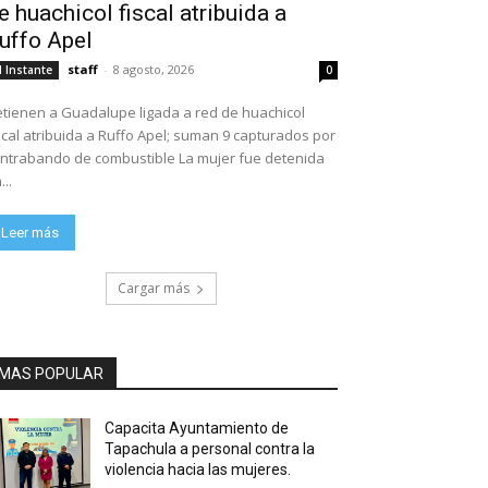
e huachicol fiscal atribuida a
uffo Apel
staff
-
8 agosto, 2026
l Instante
0
tienen a Guadalupe ligada a red de huachicol
scal atribuida a Ruffo Apel; suman 9 capturados por
ntrabando de combustible La mujer fue detenida
...
Leer más
Cargar más
MAS POPULAR
Capacita Ayuntamiento de
Tapachula a personal contra la
violencia hacia las mujeres.