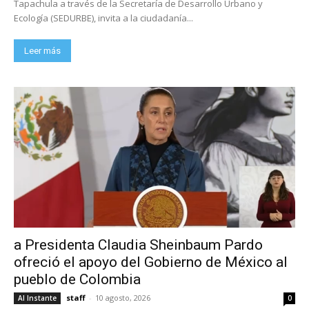
Tapachula a través de la Secretaría de Desarrollo Urbano y
Ecología (SEDURBE), invita a la ciudadanía...
Leer más
a Presidenta Claudia Sheinbaum Pardo
ofreció el apoyo del Gobierno de México al
pueblo de Colombia
staff
-
10 agosto, 2026
Al Instante
0