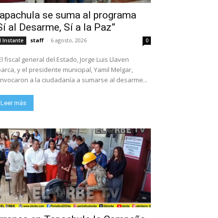
apachula se suma al programa
Sí al Desarme, Sí a la Paz”
staff
-
6 agosto, 2026
l Instante
0
El fiscal general del Estado, Jorge Luis Llaven
arca, y el presidente municipal, Yamil Melgar,
nvocaron a la ciudadanía a sumarse al desarme...
Leer más