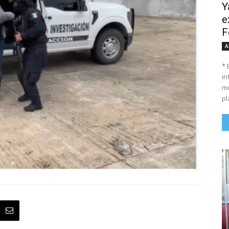
Y
e
F
A
* 
in
mu
pl