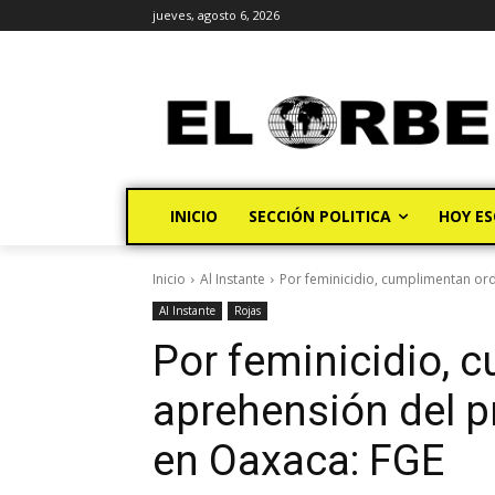
jueves, agosto 6, 2026
INICIO
SECCIÓN POLITICA
HOY ES
Inicio
Al Instante
Por feminicidio, cumplimentan or
Al Instante
Rojas
Por feminicidio, 
aprehensión del p
en Oaxaca: FGE