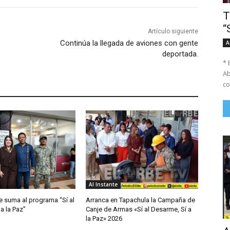
T
“
Artículo siguiente
Continúa la llegada de aviones con gente
A
deportada.
* 
Ab
co
Al Instante
e suma al programa “Sí al
Arranca en Tapachula la Campaña de
a la Paz”
Canje de Armas «Sí al Desarme, Sí a
la Paz» 2026