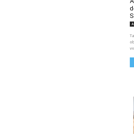
A
d
S
A
Ta
ob
vi