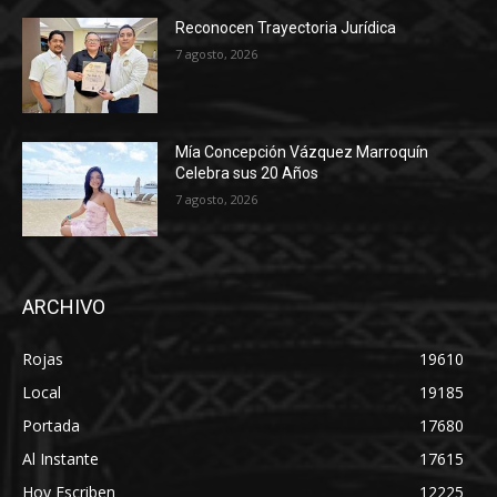
Reconocen Trayectoria Jurídica
7 agosto, 2026
Mía Concepción Vázquez Marroquín
Celebra sus 20 Años
7 agosto, 2026
ARCHIVO
Rojas
19610
Local
19185
Portada
17680
Al Instante
17615
Hoy Escriben
12225