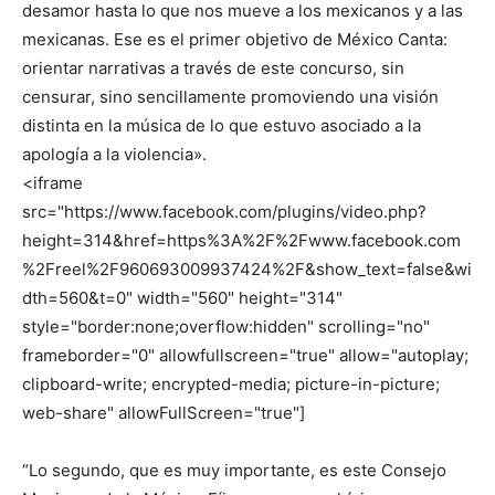
desamor hasta lo que nos mueve a los mexicanos y a las
mexicanas. Ese es el primer objetivo de México Canta:
orientar narrativas a través de este concurso, sin
censurar, sino sencillamente promoviendo una visión
distinta en la música de lo que estuvo asociado a la
apología a la violencia».
<iframe
src="https://www.facebook.com/plugins/video.php?
height=314&href=https%3A%2F%2Fwww.facebook.com
%2Freel%2F960693009937424%2F&show_text=false&wi
dth=560&t=0" width="560" height="314"
style="border:none;overflow:hidden" scrolling="no"
frameborder="0" allowfullscreen="true" allow="autoplay;
clipboard-write; encrypted-media; picture-in-picture;
web-share" allowFullScreen="true"]
“Lo segundo, que es muy importante, es este Consejo