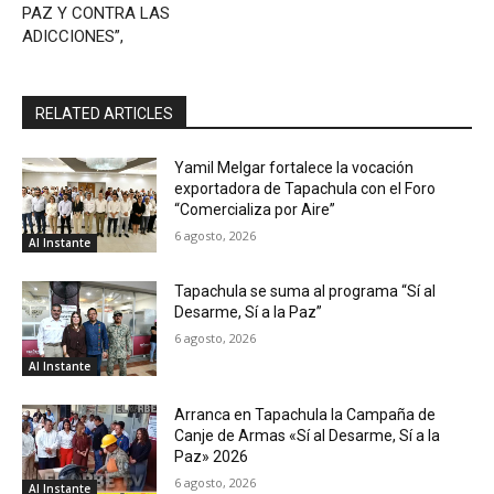
PAZ Y CONTRA LAS
ADICCIONES”,
RELATED ARTICLES
Yamil Melgar fortalece la vocación
exportadora de Tapachula con el Foro
“Comercializa por Aire”
6 agosto, 2026
Al Instante
Tapachula se suma al programa “Sí al
Desarme, Sí a la Paz”
6 agosto, 2026
Al Instante
Arranca en Tapachula la Campaña de
Canje de Armas «Sí al Desarme, Sí a la
Paz» 2026
6 agosto, 2026
Al Instante