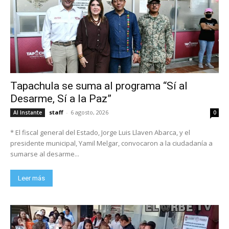
Tapachula se suma al programa “Sí al
Desarme, Sí a la Paz”
staff
-
6 agosto, 2026
Al Instante
0
* El fiscal general del Estado, Jorge Luis Llaven Abarca, y el
presidente municipal, Yamil Melgar, convocaron a la ciudadanía a
sumarse al desarme...
Leer más