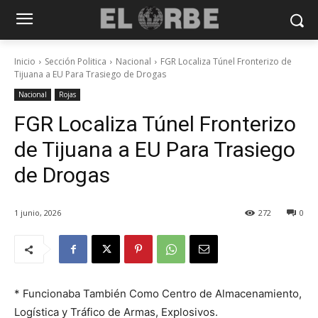
Inicio
Sección Politica
Nacional
FGR Localiza Túnel Fronterizo de
Tijuana a EU Para Trasiego de Drogas
Nacional
Rojas
FGR Localiza Túnel Fronterizo
de Tijuana a EU Para Trasiego
de Drogas
1 junio, 2026
272
0
* Funcionaba También Como Centro de Almacenamiento,
Logística y Tráfico de Armas, Explosivos.