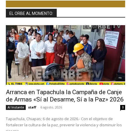
EL ORBE AL MOMENTO:
Arranca en Tapachula la Campaña de Canje
de Armas «Sí al Desarme, Sí a la Paz» 2026
staff
-
6 agosto, 2026
Al Instante
0
Tapachula, Chiapas; 6 de agosto de 2026.- Con el objetivo de
fortalecer la cultura de la paz, prevenir la violencia y disminuir los
riesgos...