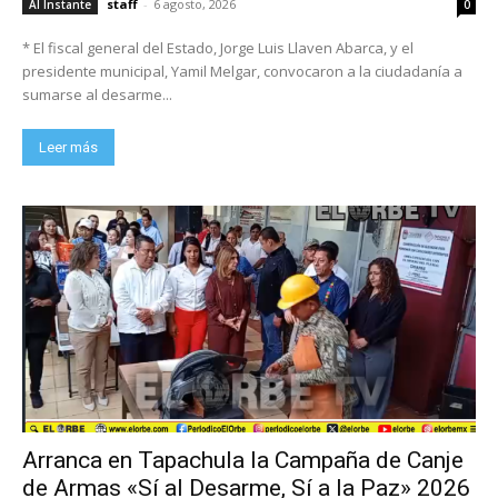
staff
-
6 agosto, 2026
Al Instante
0
* El fiscal general del Estado, Jorge Luis Llaven Abarca, y el
presidente municipal, Yamil Melgar, convocaron a la ciudadanía a
sumarse al desarme...
Leer más
Arranca en Tapachula la Campaña de Canje
de Armas «Sí al Desarme, Sí a la Paz» 2026