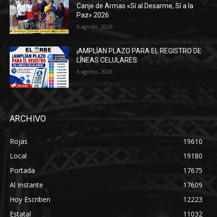
Canje de Armas «Sí al Desarme, Sí a la
Paz» 2026
6 agosto, 2026
¡AMPLÍAN PLAZO PARA EL REGISTRO DE
LÍNEAS CELULARES
6 agosto, 2026
ARCHIVO
Rojas
19610
Local
19180
Portada
17675
Al Instante
17609
Hoy Escriben
12223
Estatal
11032