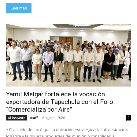
Leer más
Yamil Melgar fortalece la vocación
exportadora de Tapachula con el Foro
“Comercializa por Aire”
staff
-
6 agosto, 2026
Al Instante
0
* El alcalde destacó que la ubicación estratégica, la infraestructura
logística y la riqueza productiva del municipio consolidan a