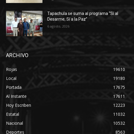
Tapachula se suma al programa “Sí al
Desarme, Sí a la Paz”
6 agosto, 2026
ARCHIVO
Rojas
19610
Local
19180
Portada
17675
Al Instante
17611
Hoy Escriben
12223
Estatal
11032
Nacional
10532
Deportes
8563