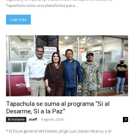
Tapachula como una plataforma para...
Leer más
Tapachula se suma al programa “Sí al
Desarme, Sí a la Paz”
staff
-
6 agosto, 2026
Al Instante
0
* El fiscal general del Estado, Jorge Luis Llaven Abarca, y el